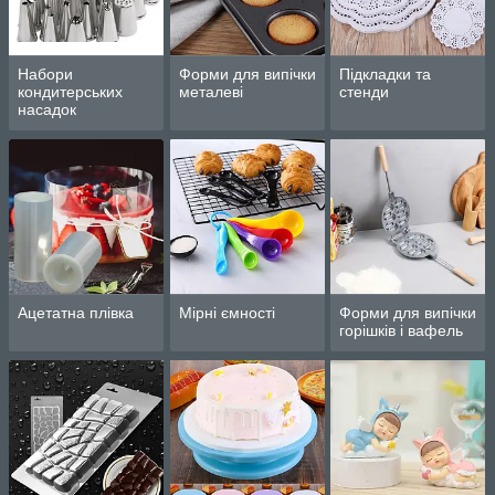
Набори
Форми для випічки
Підкладки та
кондитерських
металеві
стенди
насадок
Ацетатна плівка
Мірні ємності
Форми для випічки
горішків і вафель