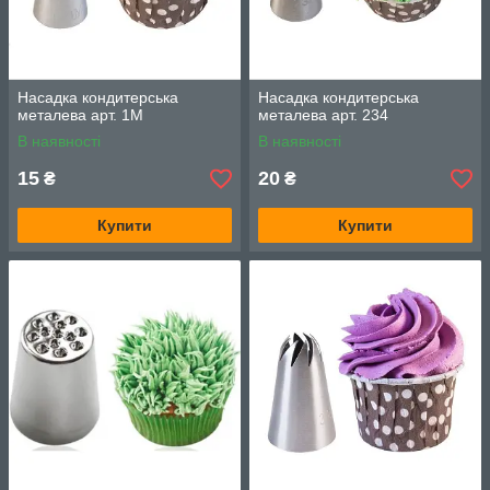
Насадка кондитерська
Насадка кондитерська
металева арт. 1M
металева арт. 234
В наявності
В наявності
15
20
₴
₴
Купити
Купити