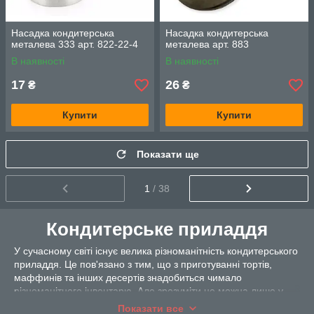
Насадка кондитерська
Насадка кондитерська
металева 333 арт. 822-22-4
металева арт. 883
В наявності
В наявності
17
26
₴
₴
Купити
Купити
Показати ще
1
/ 38
Кондитерське приладдя
У сучасному світі існує велика різноманітність кондитерського
приладдя. Це пов'язано з тим, що з приготуванні тортів,
маффинів та інших десертів знадобиться чимало
різноманітного інвентарю. Але зрозуміти це можна лише у
процесі приготування. Всі ці інструменти суттєво полегшать
Показати все