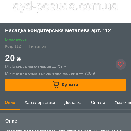
Насадка кондитерська металева арт. 112
В наявності
Код: 112
Тільки опт
20
₴
Мінімальне замовлення — 5 шт.
Мінімальна сума замовлення на сайті — 700 ₴
Купити
Опис
Характеристики
Доставка
Оплата
Умови п
Опис
Насадка для кондитерського шприца арт. 112
виконана з