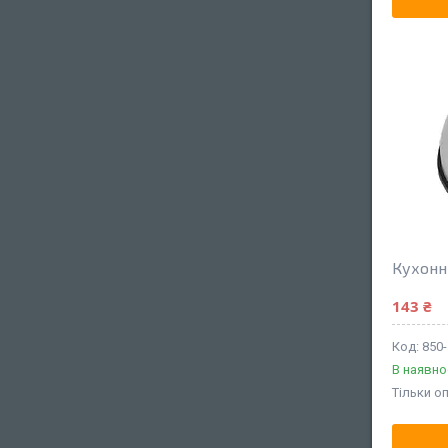
Кухонн
143 ₴
850
В наявно
Тільки о