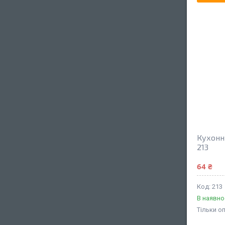
Кухонн
213
64 ₴
213
В наявно
Тільки о