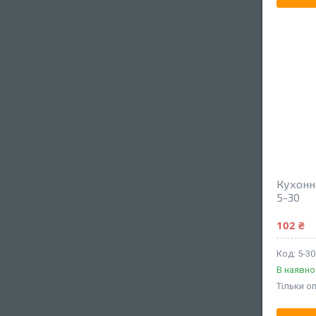
Кухонн
5-30
102 ₴
5-30
В наявно
Тільки о