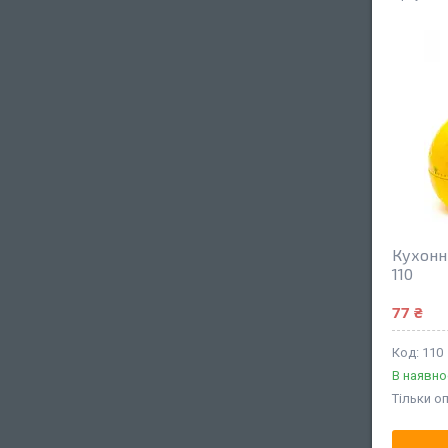
Кухонн
110
77 ₴
110
В наявно
Тільки о