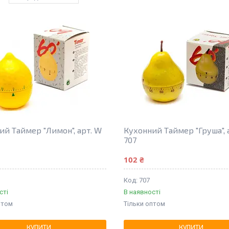
ий Таймер "Лимон", арт. W
Кухонний Таймер "Груша", 
707
102 ₴
707
сті
В наявності
птом
Тільки оптом
КУПИТИ
КУПИТИ