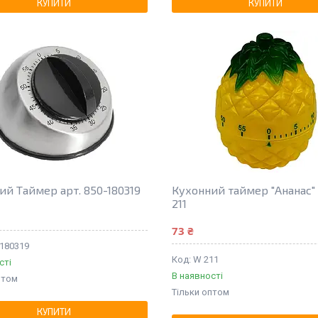
КУПИТИ
КУПИТИ
ий Таймер арт. 850-180319
Кухонний таймер "Ананас" 
211
73 ₴
-180319
W 211
сті
В наявності
птом
Тільки оптом
КУПИТИ