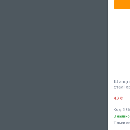
Щипці 
сталі х
43 ₴
5-36
В наявно
Тільки о