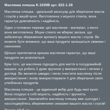
Маслянка пляшка K-1030В арт. 822-1-28
Маслянка пляшка - ідеальний аксесуар для зберігання масла
і соусів у вашій кухні. Виготовлена з міцного стекла, вона
гарантує довговічність і надійність.
Один з головних переваг цієї маслянки - матеріал, з якого
вона виготовлена. Міцне стекло не вбирає запахи, що
забезпечує збереження аромату вашого масла і соусів. Ви
можете бути впевнені, що ваші продукти залишаться свіжими і
смачними.
Щільно прилягаюча кришка маслянки гарантує, що ваші
продукти не розіллються.
Крім того, ця маслянка підходить для миття в посудомийній
машині, що робить її дуже зручною у використанні і легкою у
догляді. Ви зможете швидко і легко очистити маслянку після
використання і знову використовувати її для зберігання своїх
улюблених продуктів.
Маслянка пляшка - це відмінний вибір для будь-якої кухні.
Вона поєднує в собі міцність, надійність і зручність
використання. Замовляйте маслянку пляшку вже сьогодні і
насолоджуйтесь збереженими смаками вашого масла і соусів!
Розмір: 10х5 см.