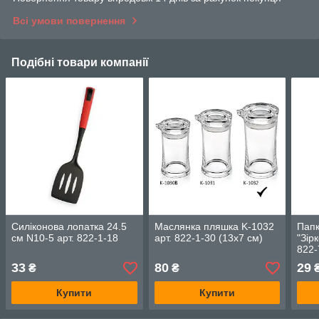
Всі умови повернення
Подібні товари компанії
Силіконова лопатка 24.5
Маслянка пляшка K-1032
Папк
см N10-5 арт. 822-1-18
арт. 822-1-30 (13х7 см)
"Зір
822-
33
80
29
₴
₴
Купити
Купити