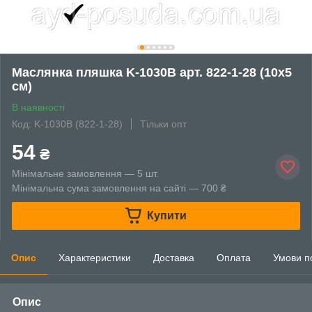
Маслянка пляшка K-1030B арт. 822-1-28 (10х5
см)
В наявності
Код: K-1030В (822-1-28)
Тільки опт
54
₴
Мінімальне замовлення — 5 шт.
Мінімальна сума замовлення на сайті — 700 ₴
Купити
Опис
Характеристики
Доставка
Оплата
Умови п
Опис