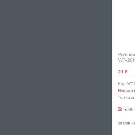
Розсіка
WT-201
21 ₴
WT-
Немає в 
Тільки о
+380 