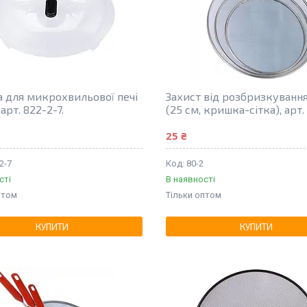
 для микрохвильової печі
Захист від розбризкуванн
 арт. 822-2-7.
(25 см, кришка-сітка), арт.
25 ₴
2-7
80-2
сті
В наявності
птом
Тільки оптом
КУПИТИ
КУПИТИ