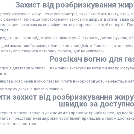
Захист від розбризкування жиру
 розбризкування жиру - нехитрий пристрій, який захистить плиту, стіни, п
час смаження. Також це пристосування захистить шкіру від опіків, адже к
ормою кришка схожа на звичайну, але перфорована по всій поверхні. Пр
ться.
ходять для сковорідок різного діаметру. Є сіткою з довгою ручкою, аб
 досі немає такої кришки, обов'язково придбайте. Її можна застосовув
 комах або прикрити остигаючі пироги, щоб не «спітніли».
Розсікач вогню для га
олум'я для газової плити – важливий аксесуар на кухні під час приготув
ить.
ицтва розсікачів вогню газової плити використовують найчастіше матер
має форму диска із довгою ручкою.
ити захист від розбризкування жиру 
швидко за доступн
тернет-магазин товарів для дому AYD пропонує придбати все, що необхід
талозі представлений широкий асортимент приладдя, а також доставка 
ься Новою поштою.