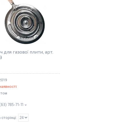
ч для газової плити, арт.
9
2019
наявності
птом
(63) 785-71-11