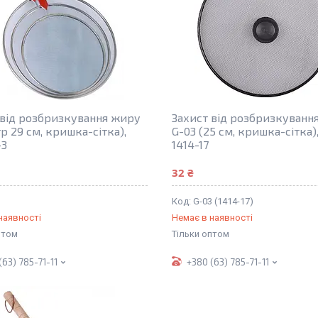
 від розбризкування жиру
Захист від розбризкуванн
р 29 см, кришка-сітка),
G-03 (25 см, кришка-сітка),
-3
1414-17
32 ₴
G-03 (1414-17)
наявності
Немає в наявності
птом
Тільки оптом
(63) 785-71-11
+380 (63) 785-71-11