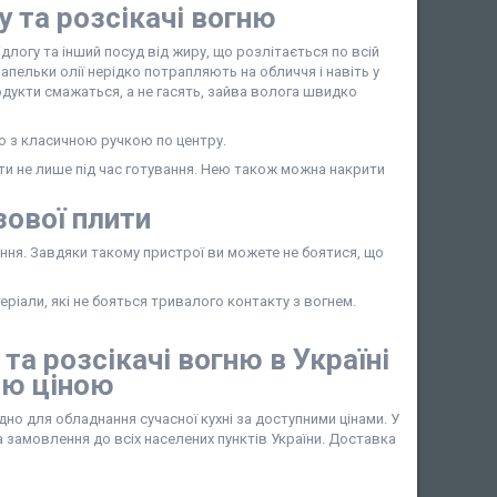
 та розсікачі вогню
ідлогу та інший посуд від жиру, що розлітається по всій
рапельки олії нерідко потрапляють на обличчя і навіть у
одукти смажаться, а не гасять, зайва волога швидко
о з класичною ручкою по центру.
ати не лише під час готування. Нею також можна накрити
зової плити
ання. Завдяки такому пристрої ви можете не боятися, що
іали, які не бояться тривалого контакту з вогнем.
та розсікачі вогню в Україні
ою ціною
но для обладнання сучасної кухні за доступними цінами. У
замовлення до всіх населених пунктів України. Доставка