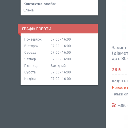
Елена
ГРАФІК РОБОТИ
Понеділок
07:00
16:00
Вівторок
07:00
16:00
Захист
(діамет
Середа
07:00
16:00
арт. 80
Четвер
07:00
16:00
Пʼятниця
Вихідний
26 ₴
Субота
07:00
16:00
Неділя
07:00
16:00
80-3
Немає в 
Тільки о
+380 