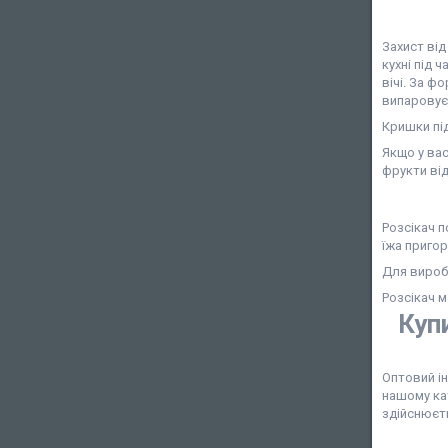
Захист від
кухні під 
вічі. За ф
випаровує
Кришки під
Якщо у вас
фрукти від
Розсікач п
їжа пригор
Для виробн
Розсікач 
Куп
Оптовий ін
нашому ка
здійснюєт