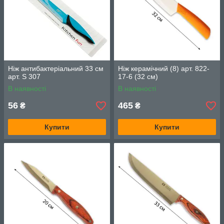
Ніж антибактеріальний 33 см
Ніж керамічний (8) арт. 822-
арт. S 307
17-6 (32 см)
В наявності
В наявності
56
465
₴
₴
Купити
Купити