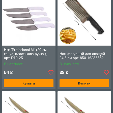
Ніж "Profesional M" (20 см,
конус, пластикова ручка ),
Нож фигурный для овощей
арт. D19-25
24.5 см арт. 850-16A63582
В наявності
В наявності
54
38
₴
₴
Купити
Купити