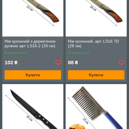
Ніж кухонний з дерев'яною
Ніж кухонний, арт. LS16 7D
ручкою арт. LS16-2 (33 см)
(28 см)
В наявності
В наявності
102
88
₴
₴
Купити
Купити