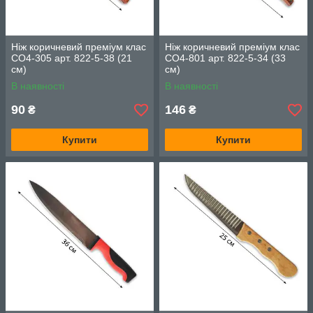
Ніж коричневий преміум клас
Ніж коричневий преміум клас
СО4-305 арт. 822-5-38 (21
СО4-801 арт. 822-5-34 (33
см)
см)
В наявності
В наявності
90
146
₴
₴
Купити
Купити