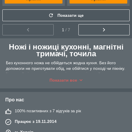
Показати ще
1
/ 7
Ножі і ножиці кухонні, магнітні
тримачі, точила
Без кухонного ножа не обійдеться жодна кухня. Без його
допомоги не приготувати обід, не обійтися у поході чи пікніку.
Кухонний ніж - один із перших інструментів, який навчилися
робити наші предки. На щастя ми живемо в сучасному світі і
Показати все
маємо величезну різноманітність кухонних ножів на будь-який
смак та колір.
Види ножів:
Про нас
Нержавіюча сталь
. Це найпопулярніший матеріал
100% позитивних з 7 відгуків за рік
для виготовлення ножів, більше підходить для
сучасного середньостатистичного користувача.
Працює з 19.11.2014
Матеріал простий у догляді, не вимагає частого
заточування леза, не окислюється, не вбирає запахи