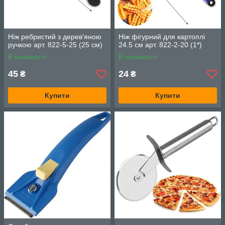
Ніж ребристий з дерев'яною
Ніж фігурний для картоплі
ручкою арт. 822-5-25 (25 см)
24.5 см арт. 822-2-20 (1*)
В наявності
В наявності
45
24
₴
₴
Купити
Купити