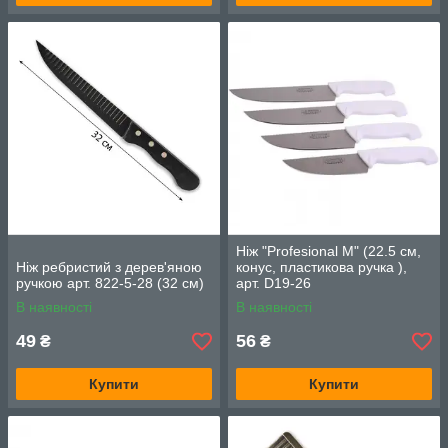
Ніж "Profesional M" (22.5 см,
Ніж ребристий з дерев'яною
конус, пластикова ручка ),
ручкою арт. 822-5-28 (32 см)
арт. D19-26
В наявності
В наявності
49
56
₴
₴
Купити
Купити