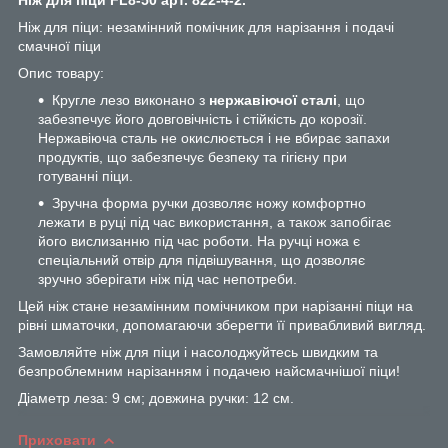
Ніж для піци: незамінний помічник для нарізання і подачі
смачної піци
Опис товару:
Кругле лезо виконано з
нержавіючої сталі
, що
забезпечує його довговічність і стійкість до корозії.
Нержавіюча сталь не окислюється і не вбирає запахи
продуктів, що забезпечує безпеку та гігієну при
готуванні піци.
Зручна форма ручки дозволяє ножу комфортно
лежати в руці під час використання, а також запобігає
його вислизанню під час роботи. На ручці ножа є
спеціальний отвір для підвішування, що дозволяє
зручно зберігати ніж під час непотреби.
Цей ніж стане незамінним помічником при нарізанні піци на
рівні шматочки, допомагаючи зберегти її привабливий вигляд.
Замовляйте ніж для піци і насолоджуйтесь швидким та
безпроблемним нарізанням і подачею найсмачнішої піци!
Діаметр леза: 9 см; довжина ручки: 12 см.
Приховати