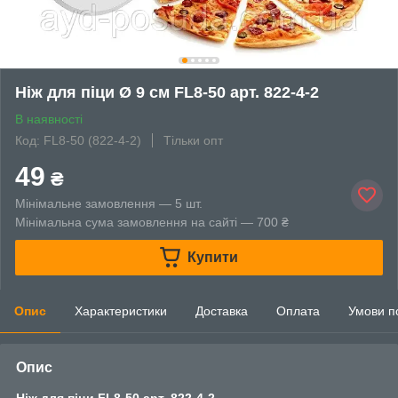
Ніж для піци Ø 9 см FL8-50 арт. 822-4-2
В наявності
Код: FL8-50 (822-4-2)
Тільки опт
49
₴
Мінімальне замовлення — 5 шт.
Мінімальна сума замовлення на сайті — 700 ₴
Купити
Опис
Характеристики
Доставка
Оплата
Умови п
Опис
Ніж для піци FL8-50 арт. 822-4-2.