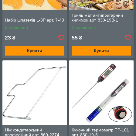
Гриль мат антипригарний
Набір шпателів L-3P арт. 7-43
килимок арт. 830-19В-1
В наявності
В наявності
23
55
₴
₴
Купити
Купити
Ніж кондитерський
Кухонний термометр TP-101
професійний арт. 860-2274
арт. 830-19-5