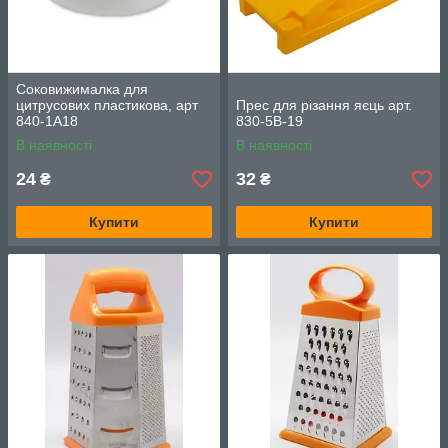
Соковижималка для
цитрусових пластикова, арт
Прес для різання яєць арт.
840-1A18
830-5B-19
В наявності
В наявності
24
32
₴
₴
Купити
Купити