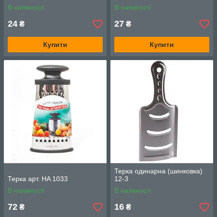
В наявності
В наявності
24
27
₴
₴
Купити
Купити
Терка одинарна (шинковка)
Терка арт. HA 1033
12-3
В наявності
В наявності
72
16
₴
₴