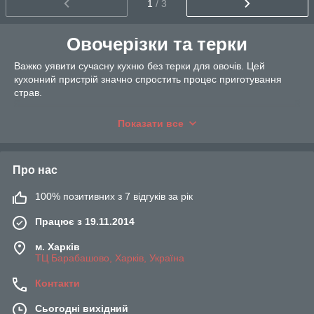
1
/ 3
Овочерізки та терки
Важко уявити сучасну кухню без терки для овочів. Цей
кухонний пристрій значно спростить процес приготування
страв.
Критерії вибору терки:
Показати все
Матеріал виготовлення. Найбільш популярний і
практичний варіант – ріжуча поверхня із нержавіючої
сталі. А ось корпус та ручка можуть бути виготовлені з
Про нас
харчового пластику.
Призначення. Тертки можуть підходити лише для
100% позитивних з 7 відгуків за рік
нарізання конкретного продукту. Наприклад, моркви
по-корейськи, цибулі кільцями, цедри лимона. У
Працює з 19.11.2014
продажу можна знайти також багатогранні тертки, в
яких одна грань - це один вид тертки.
м. Харків
ТЦ Барабашово, Харків, Україна
Зручність використання. Анти-ковзне покриття на
ручці та підставі виробу. Деякі моделі мають контейнер
Контакти
для збору натертих продуктів.
Правила догляду:
Сьогодні вихідний