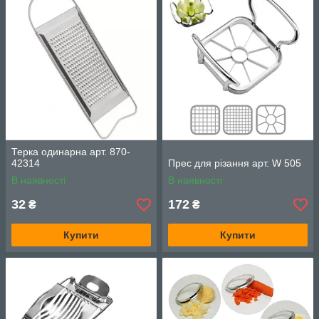
Терка одинарна арт. 870-
42314
Прес для різання арт. W 505
В наявності
В наявності
32
172
₴
₴
Купити
Купити