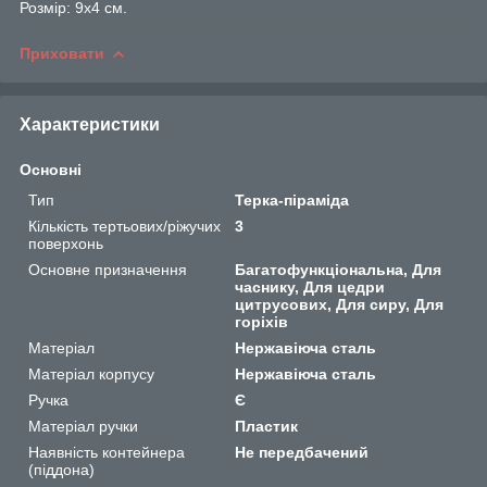
Розмір: 9х4 см.
Приховати
Характеристики
Основні
Тип
Терка-піраміда
Кількість тертьових/ріжучих
3
поверхонь
Основне призначення
Багатофункціональна, Для
часнику, Для цедри
цитрусових, Для сиру, Для
горіхів
Матеріал
Нержавіюча сталь
Матеріал корпусу
Нержавіюча сталь
Ручка
Є
Матеріал ручки
Пластик
Наявність контейнера
Не передбачений
(піддона)