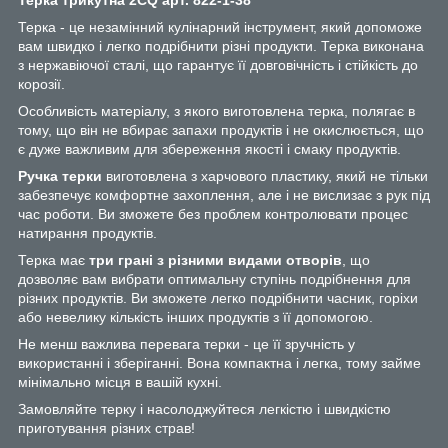
Терка - це незамінний кулінарний інструмент, який допоможе
вам швидко і легко подрібнити різні продукти. Терка виконана
з нержавіючої сталі, що гарантує її довговічність і стійкість до
корозії.
Особливість матеріалу, з якого виготовлена терка, полягає в
тому, що він не вбирає запахи продуктів і не окислюється, що
є дуже важливим для збереження якості і смаку продуктів.
Ручка терки
виготовлена з харчового пластику, який не тільки
забезпечує комфортне захоплення, але і не вислизає з рук під
час роботи. Ви зможете без проблем контролювати процес
натирання продуктів.
Терка має
три грані з різними видами отворів
, що
дозволяє вам вибрати оптимальну ступінь подрібнення для
різних продуктів. Ви зможете легко подрібнити часник, горіхи
або невелику кількість інших продуктів з її допомогою.
Не менш важлива перевага терки - це її зручність у
використанні і зберіганні. Вона компактна і легка, тому займе
мінімально місця в вашій кухні.
Замовляйте терку і насолоджуйтеся легкістю і швидкістю
приготування різних страв!