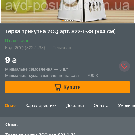
Терка трикутна 2CQ арт. 822-1-38 (9х4 см)
В наявності
Код: 2CQ (822-1-38)
Тільки опт
9
₴
Мінімальне замовлення — 5 шт.
Мінімальна сума замовлення на сайті — 700 ₴
Купити
Опис
Характеристики
Доставка
Оплата
Умови п
Опис
Терка трикутна 2CQ арт. 822-1-38