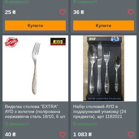
В наявності
В наявності
25
36
₴
₴
Купити
Купити
Виделка столова "EXTRA"
Набір столовий AYD в
AYD з золотом (полірована
подарунковій упаковці (24
нержавіюча сталь 18/10, 6 шт.
предмета), арт 1182021
в упаковці), арт. 1182011Z
В наявності
В наявності
40
1 083
₴
₴