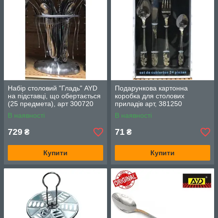
Набір столовий "Гладь" AYD
Подарункова картонна
на підставці, що обертається
коробка для столових
(25 предмета), арт 300720
приладів арт, 381250
В наявності
В наявності
729
71
₴
₴
Купити
Купити