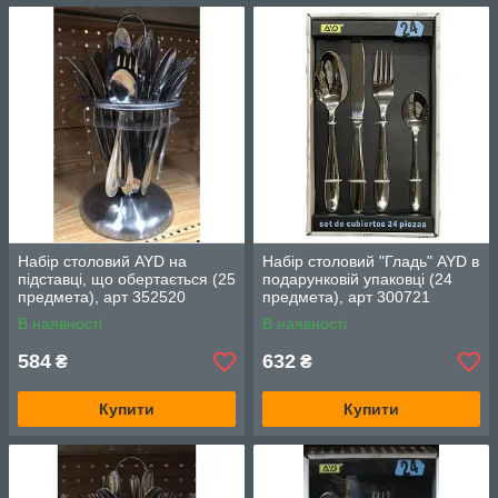
Набір столовий AYD на
Набір столовий "Гладь" AYD в
підставці, що обертається (25
подарунковій упаковці (24
предмета), арт 352520
предмета), арт 300721
В наявності
В наявності
584
632
₴
₴
Купити
Купити