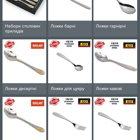
Набори столових
Ложки барні
Ложки гарнірні
приладів
Ложки десертні
Ложки для цукру
Ложки кавові