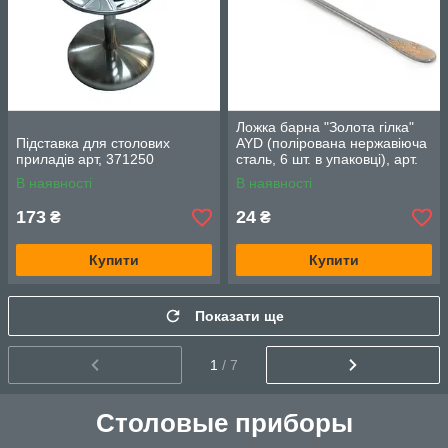
Ложка барна "Золота гілка"
Підставка для столових
AYD (полірована нержавіюча
приладів арт, 371250
сталь, 6 шт. в упаковці), арт.
162507
В наявності
В наявності
173
24
₴
₴
Купити
Купити
Показати ще
1
/ 7
Столовые приборы