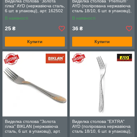
Виделка столова "Золота
Виделка столова "Premium"
гілка" AYD (нержавіюча сталь,
AYD (полірована нержавіюча
6 шт. в упаковці), арт. 162502
сталь 18/10, 6 шт. в упаковці),
арт. 312012
В наявності
В наявності
25
36
₴
₴
Купити
Купити
Виделка столова "Золота
Виделка столова "EXTRA"
гілка" BIKLAN (нержавіюча
AYD (полірована нержавіюча
сталь, 6 шт. в упаковці), арт.
сталь 18/10, 6 шт. в упаковці),
164102
арт. 1182011