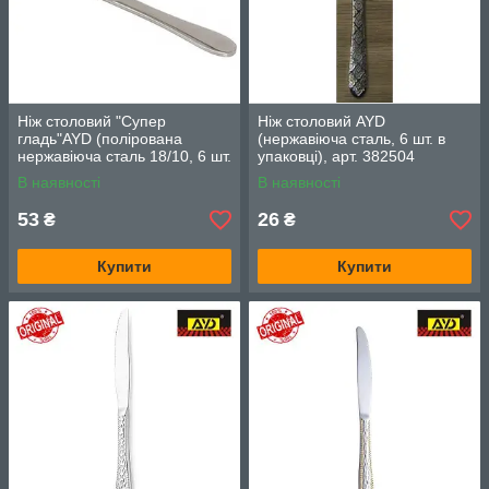
Ніж столовий "Супер
Ніж столовий AYD
гладь"AYD (полірована
(нержавіюча сталь, 6 шт. в
нержавіюча сталь 18/10, 6 шт.
упаковці), арт. 382504
в упаковці), арт. 301804
В наявності
В наявності
53
26
₴
₴
Купити
Купити