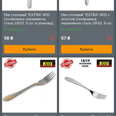
Ніж столовий "EXTRA" AYD
Ніж столовий "EXTRA" AYD з
(полірована нержавіюча
золотом (полірована
сталь 18/10, 6 шт. в упаковці),
нержавіюча сталь 18/10, 6 шт.
арт. 1182014
в упаковці), арт. 1182014Z
В наявності
В наявності
56
57
₴
₴
Купити
Купити