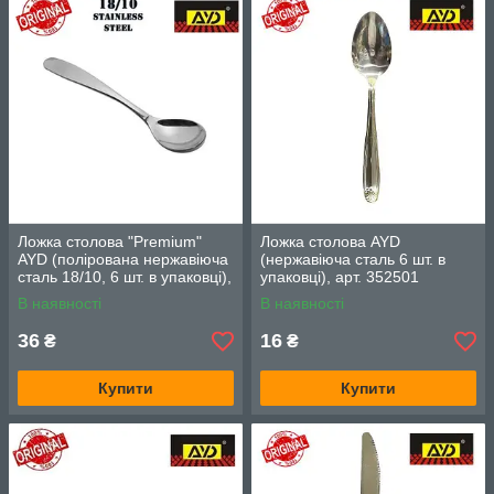
Ложка столова "Premium"
Ложка столова AYD
AYD (полірована нержавіюча
(нержавіюча сталь 6 шт. в
сталь 18/10, 6 шт. в упаковці),
упаковці), арт. 352501
арт. 312011
В наявності
В наявності
36
16
₴
₴
Купити
Купити