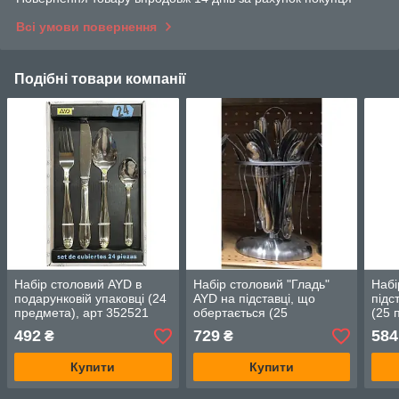
Всі умови повернення
Подібні товари компанії
Набір столовий AYD в
Набір столовий "Гладь"
Набі
подарунковій упаковці (24
AYD на підставці, що
підс
предмета), арт 352521
обертається (25
(25 
предмета), арт 300720
492
729
584
₴
₴
Купити
Купити