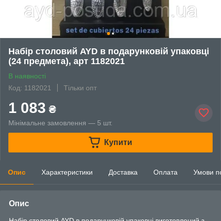
Набір столовий AYD в подарунковій упаковці
(24 предмета), арт 1182021
В наявності
Код: 1182021
Тільки опт
1 083
₴
Мінімальне замовлення — 5 шт.
Купити
Опис
Характеристики
Доставка
Оплата
Умови п
Опис
Набір столовий AYD в подарунковій упаковці виготовлений з