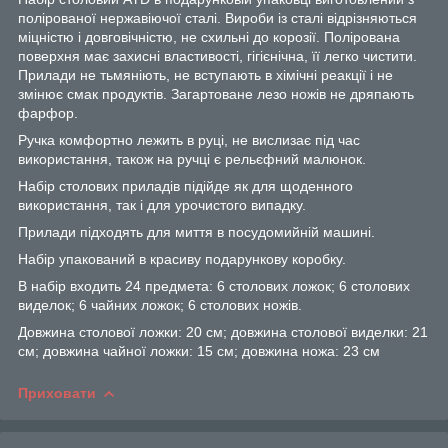
полірованої нержавіючої сталі. Вироби із сталі відрізняються
міцністю і довговічністю, не схильні до корозії. Полірована
поверхня має захисні властивості, гігієнічна, її легко чистити.
Прилади не тьмяніють, не вступають в хімічні реакції і не
змінює смак продуктів. Загартоване лезо ножів не дряпають
фарфор.
Ручка комфортно лежить в руці, не вислизає під час
використання, також на ручці є рельєфний малюнок.
Набір столових приладів підійде як для щоденного
використання, так і для урочистого випадку.
Прилади підходять для миття в посудомийній машині.
Набір упакований в красиву подарункову коробку.
В набір входить 24 предмета: 6 столових ложок; 6 столових
виделок; 6 чайних ложок; 6 столових ножів.
Довжина столової ложки: 20 см; довжина столової виделки: 21
см; довжина чайної ложки: 15 см; довжина ножа: 23 см
Приховати