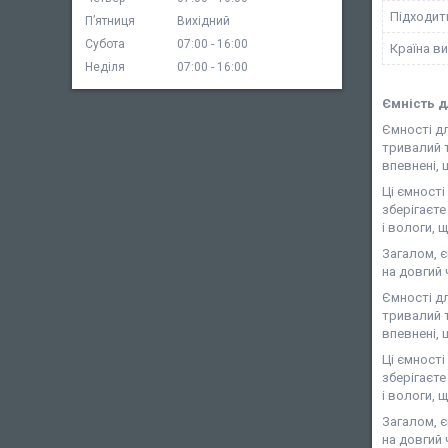
Підходит
Пʼятниця
Вихідний
Субота
07:00
16:00
Країна в
Неділя
07:00
16:00
Ємність д
Ємності дл
тривалий т
впевнені, 
Ці ємност
зберігаєте
і вологи, 
Загалом, є
на довгий 
Ємності дл
тривалий т
впевнені, 
Ці ємност
зберігаєте
і вологи, 
Загалом, є
на довгий 