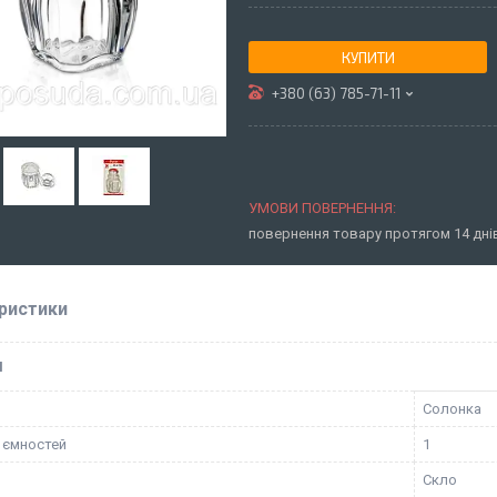
КУПИТИ
+380 (63) 785-71-11
повернення товару протягом 14 дн
ристики
І
Солонка
ь ємностей
1
Скло