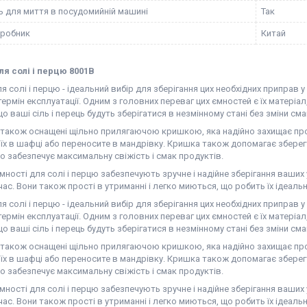
ь для миття в посудомийній машині
Так
иробник
Китай
ля солі і перцю 8001В
я солі і перцю - ідеальний вибір для зберігання цих необхідних приправ у
ермін експлуатації. Одним з головних переваг цих ємностей є їх матеріал
що ваші сіль і перець будуть зберігатися в незмінному стані без зміни см
і також оснащені щільно прилягаючою кришкою, яка надійно захищає про
 їх в шафці або переносите в мандрівку. Кришка також допомагає зберег
що забезпечує максимальну свіжість і смак продуктів.
мності для солі і перцю забезпечують зручне і надійне зберігання ваших 
час. Вони також прості в утриманні і легко миються, що робить їх ідеальн
я солі і перцю - ідеальний вибір для зберігання цих необхідних приправ у
ермін експлуатації. Одним з головних переваг цих ємностей є їх матеріал
що ваші сіль і перець будуть зберігатися в незмінному стані без зміни см
і також оснащені щільно прилягаючою кришкою, яка надійно захищає про
 їх в шафці або переносите в мандрівку. Кришка також допомагає зберег
що забезпечує максимальну свіжість і смак продуктів.
мності для солі і перцю забезпечують зручне і надійне зберігання ваших 
час. Вони також прості в утриманні і легко миються, що робить їх ідеальн