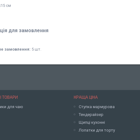
х15 см
ція для замовлення
не замовлення:
5 шт.
І ТОВАРИ
КРАЩА ЦІНА
ики для чаю
Ступка мармурова
Тендерайзер
Щипці кухонні
Лопатки для торту