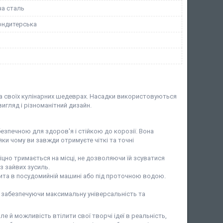
а сталь
ондитерська
 своїх кулінарних шедеврах. Насадки використовуються
игляд і різноманітний дизайн.
 безпечною для здоров'я і стійкою до корозії. Вона
ки чому ви завжди отримуєте чіткі та точні
міцно тримається на місці, не дозволяючи їй зсуватися
з зайвих зусиль.
мита в посудомийній машині або під проточною водою.
, забезпечуючи максимальну універсальність та
е й можливість втілити свої творчі ідеї в реальність,