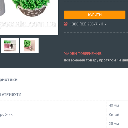
КУПИТИ
+380 (63) 785-71-11
повернення товару протягом 14 дн
ристики
І АТРИБУТИ
40 мм
иробник
Китай
25 мм