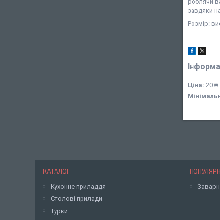
роблячи в
завдяки на
Розмір: ви
Інформа
Ціна:
20 ₴
Мінімаль
КАТАЛОГ
ПОПУЛЯРН
Кухонне приладдя
Заварн
Столові прилади
Турки