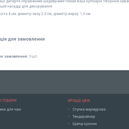
аші десерти справжніми шедеврами! Нехай ваші кулінарні творіння зав
шій насадці для декорування.
сота 4 см; діаметр низу 2.5 см, діаметр верху: 1.3 см
ція для замовлення
не замовлення:
5 шт.
І ТОВАРИ
КРАЩА ЦІНА
ики для чаю
Ступка мармурова
Тендерайзер
Щипці кухонні