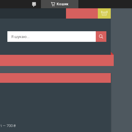
Кошик
і — 700 ₴