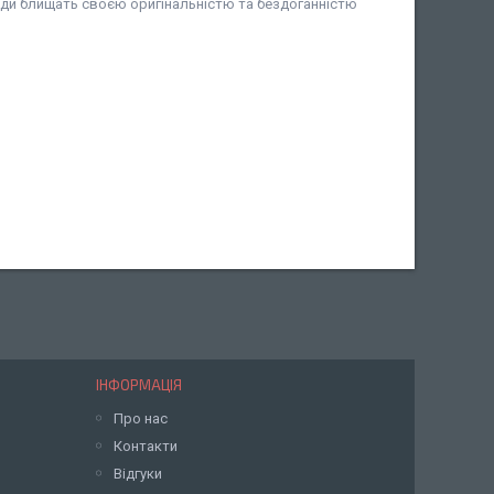
жди блищать своєю оригінальністю та бездоганністю
ІНФОРМАЦІЯ
Про нас
Контакти
Відгуки