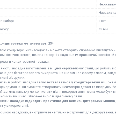
Нержавіюч
Насадка к
 в наборі
1 шт.
верху:
13 мм
ондитерська металева арт. 234
гою кондитерських насадок ви можете створити справжнє мистецтво на
си тістечок, кексів, печива та тортів, надаючи їм вражаючий зовнішній в
реваги кондитерської насадки:
 якість: насадка виготовлена з
міцної нержавіючої сталі
, що робить її
ена для багаторазового використання і не змінює форму з часом, завдя
ивні візерунки.
ність в роботі: насадка
легко вставляється у кондитерський мішок
і 
 декорування. Ви зможете створювати неймовірні деталі та візерунки бе
ий догляд: насадку легко чистити після використання - вона може бути 
номить ваш час і збереже виріб в ідеальному стані.
ність:
насадки підходять практично для всіх кондитерських мішків
ть у використанні.
ською насадкою, ви отримуєте не тільки інструмент для декорування, ал