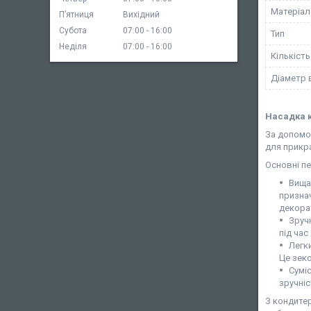
Матеріал
Пʼятниця
Вихідний
Субота
07:00
16:00
Тип
Неділя
07:00
16:00
Кількість
Діаметр 
Насадка к
За допомо
для прикра
Основні пе
Вища
признач
декорат
Зруч
під час
Легк
Це зеко
Суміс
зручніс
З кондитер