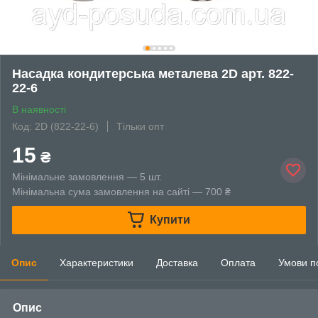
Насадка кондитерська металева 2D арт. 822-
22-6
В наявності
Код: 2D (822-22-6)
Тільки опт
15
₴
Мінімальне замовлення — 5 шт.
Мінімальна сума замовлення на сайті — 700 ₴
Купити
Опис
Характеристики
Доставка
Оплата
Умови п
Опис