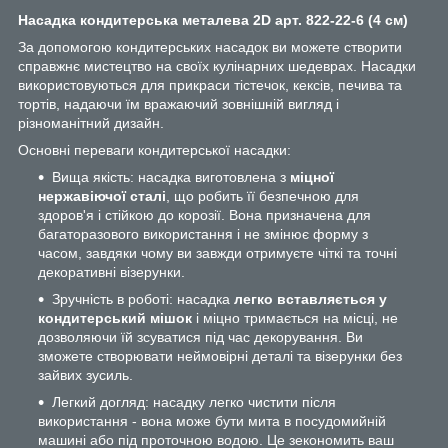
Насадка кондитерська металева 2D арт. 822-22-6 (4 см)
За допомогою кондитерських насадок ви можете створити
справжнє мистецтво на своїх кулінарних шедеврах. Насадки
використовуються для прикраси тістечок, кексів, печива та
тортів, надаючи їм вражаючий зовнішній вигляд і
різноманітний дизайн.
Основні переваги кондитерської насадки:
Вища якість: насадка виготовлена з
міцної
нержавіючої сталі
, що робить її безпечною для
здоров'я і стійкою до корозії. Вона призначена для
багаторазового використання і не змінює форму з
часом, завдяки чому ви завжди отримуєте чіткі та точні
декоративні візерунки.
Зручність в роботі: насадка
легко вставляється у
кондитерський мішок
і міцно тримається на місці, не
дозволяючи їй зсуватися під час декорування. Ви
зможете створювати неймовірні деталі та візерунки без
зайвих зусиль.
Легкий догляд: насадку легко чистити після
використання - вона може бути мита в посудомийній
машині або під проточною водою. Це зекономить ваш