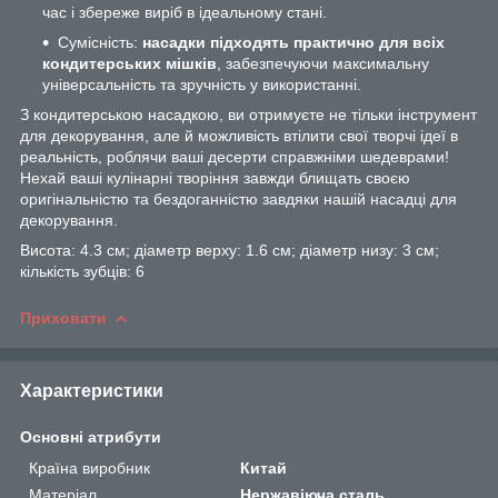
час і збереже виріб в ідеальному стані.
Сумісність:
насадки підходять практично для всіх
кондитерських мішків
, забезпечуючи максимальну
універсальність та зручність у використанні.
З кондитерською насадкою, ви отримуєте не тільки інструмент
для декорування, але й можливість втілити свої творчі ідеї в
реальність, роблячи ваші десерти справжніми шедеврами!
Нехай ваші кулінарні творіння завжди блищать своєю
оригінальністю та бездоганністю завдяки нашій насадці для
декорування.
Висота: 4.3 см; діаметр верху: 1.6 см; діаметр низу: 3 см;
кількість зубців: 6
Приховати
Характеристики
Основні атрибути
Країна виробник
Китай
Матеріал
Нержавіюча сталь