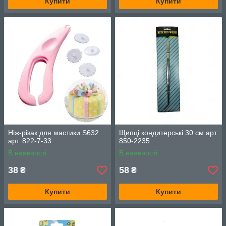
Купити
Купити
Ніж-різак для мастики S632
Щипці кондитерські 30 см арт.
арт. 822-7-33
850-2235
В наявності
В наявності
38
58
₴
₴
Купити
Купити