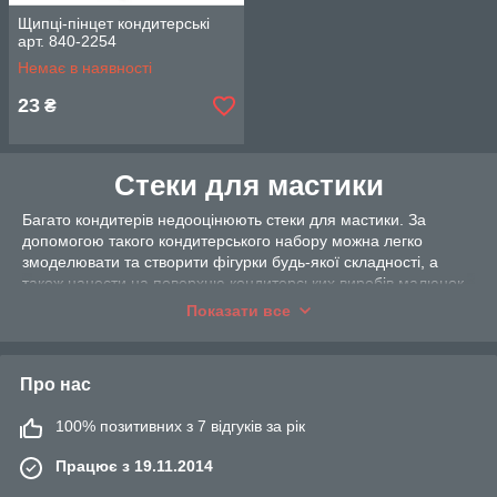
Щипці-пінцет кондитерські
арт. 840-2254
Немає в наявності
23
₴
Стеки для мастики
Багато кондитерів недооцінюють стеки для мастики. За
допомогою такого кондитерського набору можна легко
змоделювати та створити фігурки будь-якої складності, а
також нанести на поверхню кондитерських виробів малюнок
чи орнамент.
Показати все
Найбільшою популярністю користуються стеки:
Двосторонні "кульки". Використовуються для
Про нас
створення вигинів для надання правильної форми.
"Кісточка". При натисканні залишається слід, що
100% позитивних з 7 відгуків за рік
нагадує крапельку.
Працює з 19.11.2014
"Дрезденівський". Підходить для малювання
прожилок на квітах та листочках.