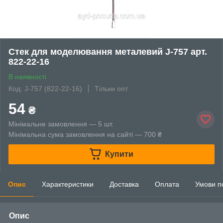
Стек для моделювання металевий J-757 арт.
822-22-16
В наявності
Код: J-757 (822-22-16)
Тільки опт
54
₴
Мінімальне замовлення — 5 шт.
Мінімальна сума замовлення на сайті — 700 ₴
Купити
Опис
Характеристики
Доставка
Оплата
Умови п
Опис