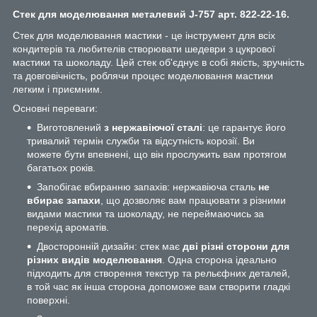
Стек для моделювання металевий J-757 арт. 822-22-16.
Стек для моделювання мастики - це інструмент для всіх
кондитерів та любителів створювати шедеври з цукрової
мастики та шоколаду. Цей стек об'єднує в собі якість, зручність
та довговічність, роблячи процес моделювання мастики
легким і приємним.
Основні переваги:
Виготовлений
з нержавіючої сталі
: це гарантує його
тривалий термін служби та відсутність корозії. Ви
можете бути впевнені, що він прослужить вам протягом
багатьох років.
Запобігає вбиранню запахів: нержавіюча сталь
не
вбирає запахи
, що дозволяє вам працювати з різними
видами мастики та шоколаду, не переймаючись за
перехід ароматів.
Двосторонній дизайн: стек має
дві різні сторони для
різних видів моделювання
. Одна сторона ідеально
підходить для створення текстур та рельєфних деталей,
в той час як інша сторона допоможе вам створити гладкі
поверхні.