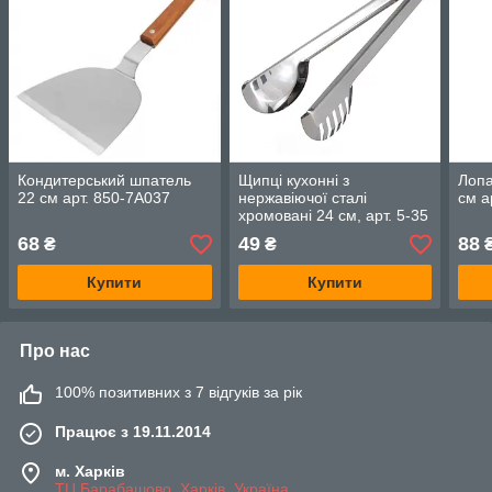
Кондитерський шпатель
Щипці кухонні з
Лопа
22 см арт. 850-7A037
нержавіючої сталі
см а
хромовані 24 см, арт. 5-35
68
49
88
₴
₴
Купити
Купити
Про нас
100% позитивних з 7 відгуків за рік
Працює з 19.11.2014
м. Харків
ТЦ Барабашово, Харків, Україна