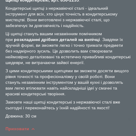
Кондитерські щипці з нержавіючої сталі - ідеальний
інструмент для всіх, хто цінує точність в кондитерському
мистецтві. Вони виготовлені з нержавіючої сталі, що
забезпечує їм довговічність і надійність.
Ці щипці стануть вашим незамінним помічником
при
розкладанні дрібних деталей на випічці
. Завдяки їх
зручній формі, ви зможете легко і точно тримати предмети
без надмірного зусиль. Це дозволить вам створювати
неймовірно деталізовані та естетично привабливі кондитерські
шедеври, не витрачаючи зайвої енергії.
З цими кондитерськими щипцями ви зможете досягти вищого
рівня точності та професіоналізму у своїй роботі. Вони
стануть незамінним інструментом у вашій кухні і дозволять
вам легко втілювати навіть найскладніші ідеї у смачні та
красиві кондитерські творіння.
Замовте наші щипці кондитерські з нержавіючої сталі вже
сьогодні і переконайтесь у їхній надійності та якості!
Довжина: 30 см
Приховати