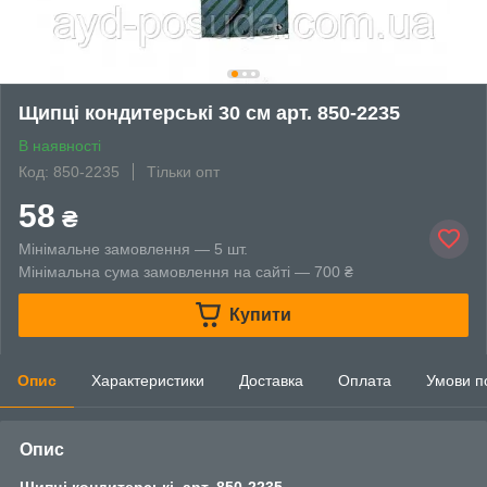
Щипці кондитерські 30 см арт. 850-2235
В наявності
Код: 850-2235
Тільки опт
58
₴
Мінімальне замовлення — 5 шт.
Мінімальна сума замовлення на сайті — 700 ₴
Купити
Опис
Характеристики
Доставка
Оплата
Умови п
Опис
Щипці кондитерські, арт. 850-2235
.