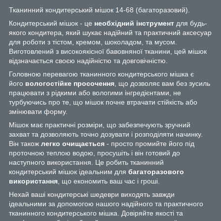
Тканинний кондитерський мішок 14-68 (багаторазовий).
Кондитерський мішок - це
необхідний інструмент
для будь-
якого кондитера, який шукає надійний та практичний аксесуар
для роботи з тістом, кремом, шоколадом, та мусом.
Виготовлений з високоякісної бавовняної тканини, цей мішок
відзначається своєю надійністю та довговічністю.
Головною перевагою тканинного кондитерського мішка є
його
вологостійке просочення
, що дозволяє вам без зусиль
працювати з рідкими або вологими інгредієнтами, не
турбуючись про те, що мішок почне втрачати стійкість або
змінювати форму.
Мішок має практичні розміри, що забезпечують зручний
захват та дозволяють точно дозувати і розподіляти начинку.
Він також
легко очищається
- просто промийте його під
проточною теплою водою, просушіть і він готовий до
наступного використання. Це робить тканинний
кондитерський мішок ідеальним для
багаторазового
використання
, що економить ваш час і гроші.
Нехай ваші кондитерські шедеври виходять завжди
ідеальними за допомогою нашого надійного та практичного
тканинного кондитерського мішка. Довіряйте якості та