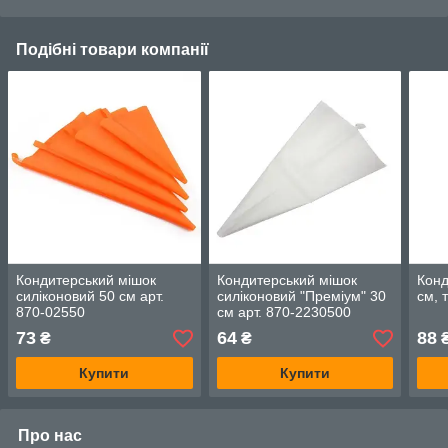
Подібні товари компанії
Кондитерський мішок
Кондитерський мішок
Конд
силіконовий 50 см арт.
силіконовий "Преміум" 30
см, 
870-02550
см арт. 870-2230500
73
64
88
₴
₴
Купити
Купити
Про нас