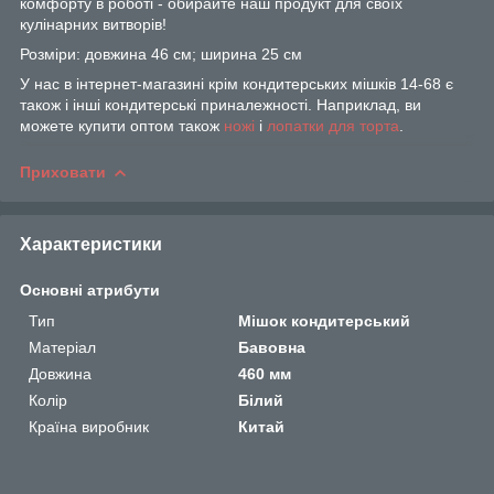
комфорту в роботі - обирайте наш продукт для своїх
кулінарних витворів!
Розміри: довжина 46 см; ширина 25 см
У нас в інтернет-магазині крім кондитерських мішків 14-68 є
також і інші кондитерські приналежності. Наприклад, ви
можете купити оптом також
ножі
і
лопатки для торта
.
Приховати
Характеристики
Основні атрибути
Тип
Мішок кондитерський
Матеріал
Бавовна
Довжина
460 мм
Колір
Білий
Країна виробник
Китай