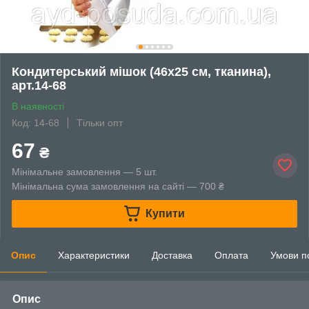
Кондитерський мішок (46х25 см, тканина),
арт.14-68
В наявності
Код: 14-68
Тільки опт
67
₴
Мінімальне замовлення — 5 шт.
Мінімальна сума замовлення на сайті — 700 ₴
Купити
Опис
Характеристики
Доставка
Оплата
Умови п
Опис