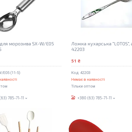
для морозива SX-W/E05
Ложка кухарська "LOTOS", а
5
42203
51 ₴
/E05 (11-5)
42203
наявності
Немає в наявності
птом
Тільки оптом
(63) 785-71-11
+380 (63) 785-71-11