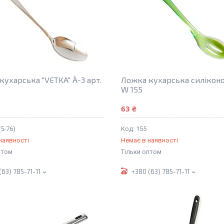
кухарська "VETKA" À-3 арт.
Ложка кухарська силіконов
W 155
63 ₴
(5-76)
155
наявності
Немає в наявності
птом
Тільки оптом
(63) 785-71-11
+380 (63) 785-71-11