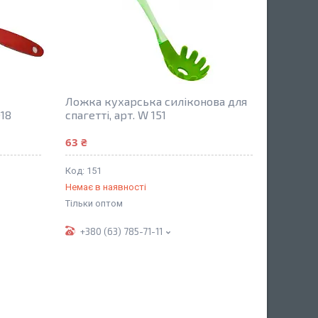
Ложка кухарська силіконова для
18
спагетті, арт. W 151
63 ₴
151
Немає в наявності
Тільки оптом
+380 (63) 785-71-11