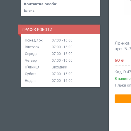
Елена
ГРАФІК РОБОТИ
Понеділок
07:00
16:00
Ложка 
Вівторок
07:00
16:00
арт. 5-
Середа
07:00
16:00
60 ₴
Четвер
07:00
16:00
Пʼятниця
Вихідний
D 47
Субота
07:00
16:00
В наявно
Неділя
07:00
16:00
Тільки о