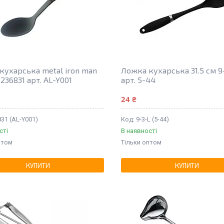
кухарська metal iron man
Ложка кухарська 31.5 см 9-
 236831 арт. AL-Y001
арт. 5-44
24 ₴
31 (AL-Y001)
9-3-L (5-44)
сті
В наявності
птом
Тільки оптом
КУПИТИ
КУПИТИ