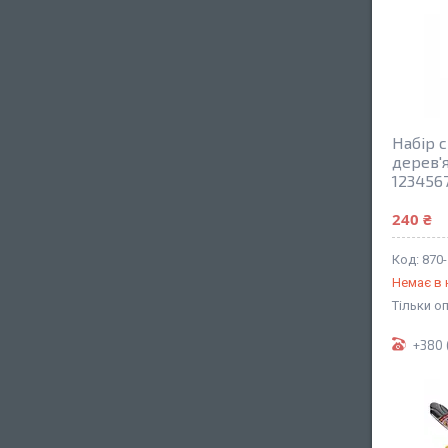
Набір 
дерев'
123456
240 ₴
870
Немає в 
Тільки о
+380 