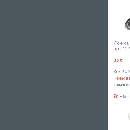
Ложка 
арт. 11-
35 ₴
SX-W
Немає в 
Тільки о
+380 