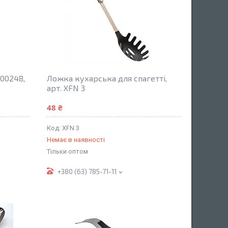
00248,
Ложка кухарська для спагетті,
арт. XFN 3
48 ₴
XFN 3
Немає в наявності
Тільки оптом
+380 (63) 785-71-11