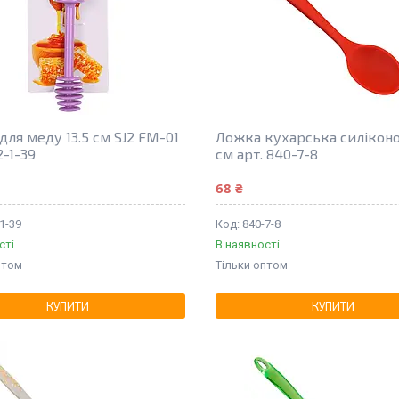
для меду 13.5 см SJ2 FM-01
Ложка кухарська силіконо
2-1-39
см арт. 840-7-8
68 ₴
1-39
840-7-8
сті
В наявності
птом
Тільки оптом
КУПИТИ
КУПИТИ