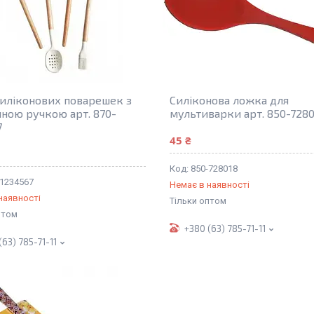
силіконових поварешек з
Силіконова ложка для
яною ручкою арт. 870-
мультиварки арт. 850-7280
7
45 ₴
850-728018
-1234567
Немає в наявності
наявності
Тільки оптом
птом
+380 (63) 785-71-11
(63) 785-71-11