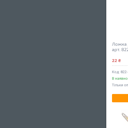
Ложка 
арт. 82
22 ₴
822-
В наявно
Тільки о