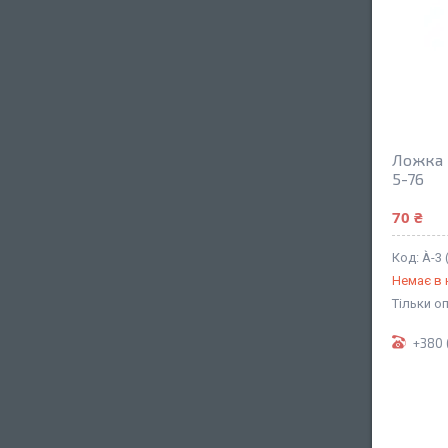
Ложка 
5-76
70 ₴
À-3 
Немає в 
Тільки о
+380 