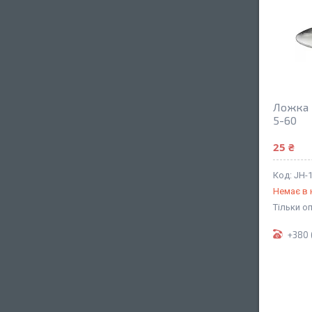
Ложка к
5-60
25 ₴
JH-1
Немає в 
Тільки о
+380 