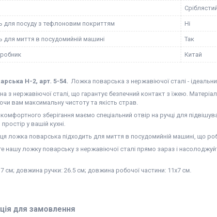
Сріблясти
ь для посуду з тефлоновим покриттям
Ні
ь для миття в посудомийній машині
Так
иробник
Китай
арська H-2, арт. 5-54.
Ложка поварська з нержавіючої сталі - ідеальний 
а з нержавіючої сталі, що гарантує безпечний контакт з їжею. Матеріал
ючи вам максимальну чистоту та якість страв.
комфортного зберігання маємо спеціальний отвір на ручці для підвішува
простір у вашій кухні.
, ця ложка поварська підходить для миття в посудомийній машині, що р
 нашу ложку поварську з нержавіючої сталі прямо зараз і насолоджуйте
 см; довжина ручки: 26.5 см; довжина робочої частини: 11х7 см.
ція для замовлення