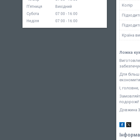
Колір
Пʼятниця
Вихідний
Субота
07:00
16:00
Підходит
Неділя
07:00
16:00
Підходит
Країна в
Ложка кух
Виготовлен
забезпечу
Для більш 
економити 
І, головне
Замовляйте
подорожі!
Довжина 37
Інформа