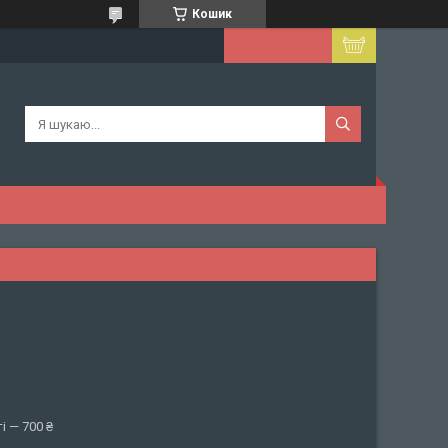
Кошик
і — 700 ₴