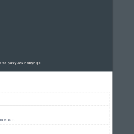
ів
за рахунок покупця
а сталь