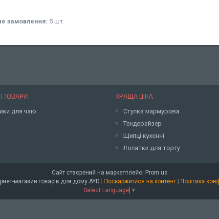
не замовлення:
5 шт.
І ТОВАРИ
КРАЩА ЦІНА
ики для чаю
Ступка мармурова
Тендерайзер
Щипці кухонні
Лопатки для торту
Сайт створений на маркетплейсі
Prom.ua
Оптовий інтернет-магазин товарів для дому AYD |
Поскаржитися на контент
|
Політика кон
Select Language
▼