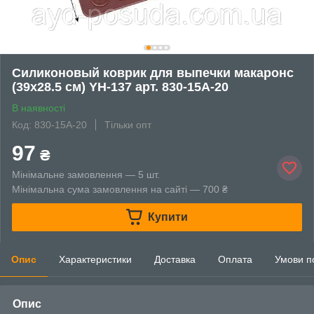
Силиконовый коврик для выпечки макаронс
(39х28.5 см) YH-137 арт. 830-15А-20
В наявності
Код: 830-15А-20
Тільки опт
97
₴
Мінімальне замовлення — 5 шт.
Мінімальна сума замовлення на сайті — 700 ₴
Купити
Опис
Характеристики
Доставка
Оплата
Умови п
Опис