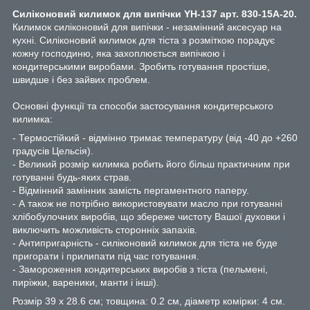
Силіконовий килимок для випічки YH-137 арт. 830-15А-20.
Килимок силіконовий для випічки - незамінний аксесуар на
кухні. Силіконовий килимок для тіста з розміткою порадує
кожну господиню, яка захоплюється випічкою і
кондитерськими виробами. Зробить готування простіше,
швидше і без зайвих проблем.
Основні функції та способи застосування кондитерського
килимка:
- Термостійкий - відмінно тримає температуру (від -40 до +260
градусів Цельсія).
- Великий розмір килимка робить його більш практичним при
готуванні будь-яких страв.
- Відмінний замінник замість пергаментного паперу.
- А також не потрібно використовувати масло при готуванні
хлібобулочних виробів, що збереже чистоту Вашої духовки і
виключить можливість сторонніх запахів.
- Антипригарність - силіконовий килимок для тіста не буде
пригорати і прилипати під час готування.
- Замороження кондитерських виробів з тіста (пельмені,
пиріжки, вареники, манти і інші).
Розмір 39 х 28.6 см; товщина: 0.2 см, діаметр комірки: 4 см.