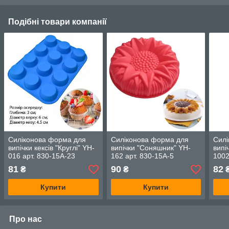
Подібні товари компанії
Силіконова форма для
Силіконова форма для
Силі
випічки кексів "Круглі" YH-
випічки "Соняшник" YH-
випі
016 арт. 830-15A-23
162 арт. 830-15A-5
100
81
90
82
₴
₴
Купити
Купити
Про нас