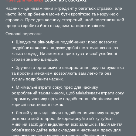
Часник – це незамінний інгредієнт у багатьох стравах, але
часто його дрібнення може бути кропіткою та незручною
справою. Прес для часнику створений, щоб полегшити цей
процес і зробити його швидшим та ефективнішим.
Основні переваги:
Швидке та рівномірне подрібнення: прес дозволяє
подрібнити часник на дуже дрібні шматочки всього за
кілька секунд. Ви зможете приготувати свої улюблені
страви значно швидше.
Зручне та ергономічне використання: зручна рукоятка
та простий механізм дозволяють вам легко та без
зусиль подрібнити часник.
Мінімальні втрати соку: прес для часнику
розроблений таким чином, щоб мінімізувати втрати соку
і аромату часнику під час подрібнення, зберігаючи всі
корисні властивості і смак.
Легкий у догляді: після подрібнення часнику завжди
ретельно мийте прес. Використовуйте м'яку губка і
миючий засіб для видалення всіх залишків. Після миття
обов'язково дайте всім складовим частинам пресу для
часнику повністю висохнути перед зберіганням.