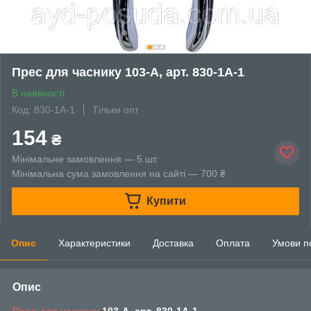
Прес для часнику 103-А, арт. 830-1А-1
В наявності
Код: 830-1А-1
Тільки опт
154
₴
Мінімальне замовлення — 5 шт.
Мінімальна сума замовлення на сайті — 700 ₴
Купити
Опис
Характеристики
Доставка
Оплата
Умови п
Опис
Прес для часнику
103-А, арт. 830-1А-1