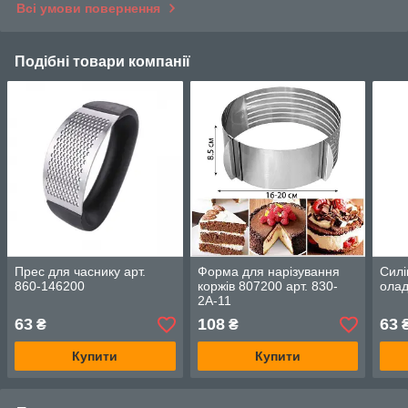
Всі умови повернення
Подібні товари компанії
Прес для часнику арт.
Форма для нарізування
Силі
860-146200
коржів 807200 арт. 830-
олад
2А-11
63
108
63
₴
₴
Купити
Купити