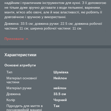
надійним і практичним інструментом для кухні. З її допомогою
не тільки дуже зручно діставати з води пельмені, вареники,
манти, м'ясо або овочі, але й має властивості, які роблять її
довговічною і зручною у використанні.
Довжина: 33.5 см; довжина ручки: 22.5 см; довжина робочої
частини: 11 см; ширина робочої частини: 11 см.
Приховати
Характеристики
Основні атрибути
Тип
Шумівка
Матеріал основної
Нейлон
частини
Матеріал ручки
нейлон
Довжина
33.5 см
Колір
Чорний
Підходить для миття в
Так
посудомийній машині