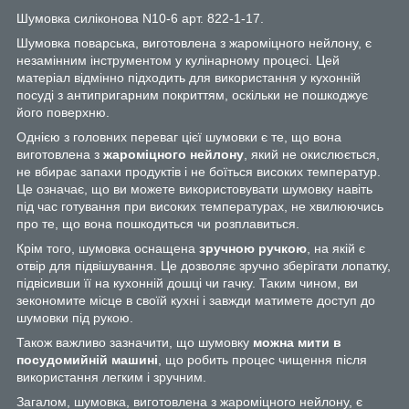
Шумовка силіконова N10-6 арт. 822-1-17.
Шумовка поварська, виготовлена з жароміцного нейлону, є
незамінним інструментом у кулінарному процесі. Цей
матеріал відмінно підходить для використання у кухонній
посуді з антипригарним покриттям, оскільки не пошкоджує
його поверхню.
Однією з головних переваг цієї шумовки є те, що вона
виготовлена з
жароміцного нейлону
, який не окислюється,
не вбирає запахи продуктів і не боїться високих температур.
Це означає, що ви можете використовувати шумовку навіть
під час готування при високих температурах, не хвилюючись
про те, що вона пошкодиться чи розплавиться.
Крім того, шумовка оснащена
зручною ручкою
, на якій є
отвір для підвішування. Це дозволяє зручно зберігати лопатку,
підвісивши її на кухонній дошці чи гачку. Таким чином, ви
зекономите місце в своїй кухні і завжди матимете доступ до
шумовки під рукою.
Також важливо зазначити, що шумовку
можна мити в
посудомийній машині
, що робить процес чищення після
використання легким і зручним.
Загалом, шумовка, виготовлена з жароміцного нейлону, є