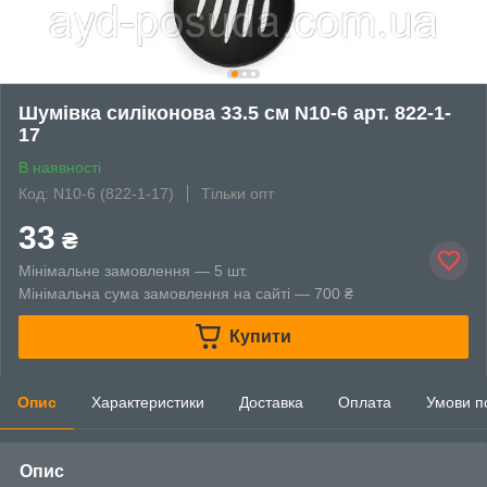
Шумівка силіконова 33.5 см N10-6 арт. 822-1-
17
В наявності
Код: N10-6 (822-1-17)
Тільки опт
33
₴
Мінімальне замовлення — 5 шт.
Мінімальна сума замовлення на сайті — 700 ₴
Купити
Опис
Характеристики
Доставка
Оплата
Умови п
Опис