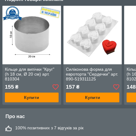
Кільце для випічки "Круг"
Силіконова форма для
Кіль
(h 18 см, Ø 20 см) арт.
евроторта "Сердечки" арт.
(h 1
810304
890-519311125
810
155
157
148
₴
₴
Купити
Купити
Про нас
100% позитивних з 7 відгуків за рік