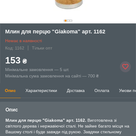
Млин для перцю "Giakoma" арт. 1162
Немає в наявності
Код: 1162
Тільки опт
153
₴
Мінімальне замовлення — 5 шт.
Мінімальна сума замовлення на сайті — 700 ₴
Опис
Характеристики
Доставка
Оплата
Умови п
Опис
Млин для перцю "Giakoma" арт. 1162.
Виготовлена зі
світлого дерева і нержавіючої сталі. Не займе багато місця на
Вашому столі і буде завжди під рукою. Завдяки стильному