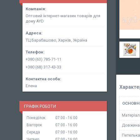
Оптовий інтернет-магазин товарів для
дому AYD
ТЦ Барабашово, Харків, Україна
+380 (63) 785-71-11
+380 (68) 317-43-33
Елена
Характе
ОСНОВН
ГРАФІК РОБОТИ
Матеріал
Понеділок
07:00
16:00
Вівторок
07:00
16:00
Довжина
Середа
07:00
16:00
Петелька
Четвер
07:00
16:00