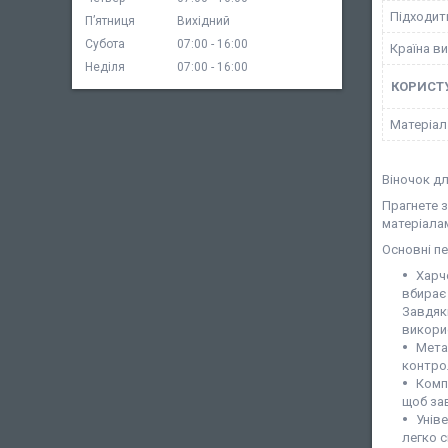
Підходит
Пʼятниця
Вихідний
Субота
07:00
16:00
Країна в
Неділя
07:00
16:00
КОРИСТ
Матеріал
Віночок дл
Прагнете 
матеріалам
Основні пе
Харч
вбирає
Завдяк
викорис
Мета
контро
Компа
щоб за
Уніве
легко с