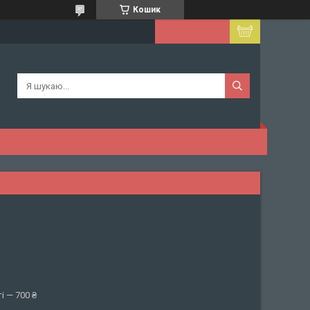
Кошик
і — 700 ₴