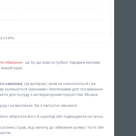
а сталь
для збивання
- це те, що вам потрібно! Завдяки якісним
вашій кухні.
го силікону
. Це матеріал, який не окислюється і не
жди залишаться смачними і безпечними для споживання.
увати для посуду з антипригарним покриттям. Можна
 руці і не вислизає. Ви з легкістю зможете
егко зберігати його в шухляді або підвішувати на гачок,
різних страв, від омлету до збивання крему і тіста. Він
ієнтів.