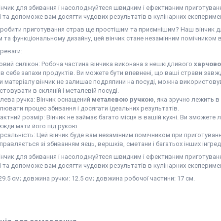
нчик для збивання і насолоджуйтеся швидким і ефективним приготування
і та допоможе вам досягти чудових результатів в кулінарних експериме
робити приготування страв ще простішим та приємнішим? Наш вінчик для
 та функціональному дизайну, цей вінчик стане незамінним помічником в 
реваги:
овий силікон: Робоча частина вінчика виконана з нешкідливого
харчово
 в себе запахи продуктів. Ви можете бути впевнені, що ваші страви зав
и матеріалу вінчик не залишає подряпини на посуді, можна використов
товувати в скляній і металевій посуді.
лева ручка: Вінчик оснащений
металевою ручкою
, яка зручно лежить в
лювати процес збивання і досягати ідеальних результатів.
ктний розмір: Вінчик не займає багато місця в вашій кухні. Ви зможете л
вжди мати його під рукою.
рсальність: Цей вінчик буде вам незамінним помічником при приготуванні 
правляється зі збиванням яєць, вершків, сметани і багатьох інших інгред
нчик для збивання і насолоджуйтеся швидким і ефективним приготування
і та допоможе вам досягти чудових результатів в кулінарних експериме
9.5 см; довжина ручки: 12.5 см; довжина робочої частини: 17 см.