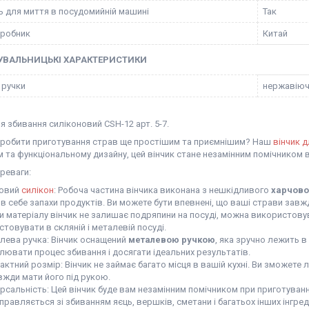
ь для миття в посудомийній машині
Так
иробник
Китай
УВАЛЬНИЦЬКІ ХАРАКТЕРИСТИКИ
 ручки
нержавіюч
я збивання силіконовий CSH-12 арт. 5-7.
зробити приготування страв ще простішим та приємнішим? Наш
вінчик 
 та функціональному дизайну, цей вінчик стане незамінним помічником в 
реваги:
овий
силікон
: Робоча частина вінчика виконана з нешкідливого
харчово
 в себе запахи продуктів. Ви можете бути впевнені, що ваші страви зав
и матеріалу вінчик не залишає подряпини на посуді, можна використов
товувати в скляній і металевій посуді.
лева ручка: Вінчик оснащений
металевою ручкою
, яка зручно лежить в
лювати процес збивання і досягати ідеальних результатів.
ктний розмір: Вінчик не займає багато місця в вашій кухні. Ви зможете л
вжди мати його під рукою.
рсальність: Цей вінчик буде вам незамінним помічником при приготуванні 
правляється зі збиванням яєць, вершків, сметани і багатьох інших інгред