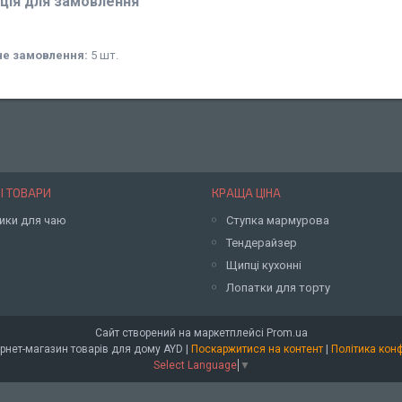
ція для замовлення
не замовлення:
5 шт.
І ТОВАРИ
КРАЩА ЦІНА
ики для чаю
Ступка мармурова
Тендерайзер
Щипці кухонні
Лопатки для торту
Сайт створений на маркетплейсі
Prom.ua
Оптовий інтернет-магазин товарів для дому AYD |
Поскаржитися на контент
|
Політика кон
Select Language
▼