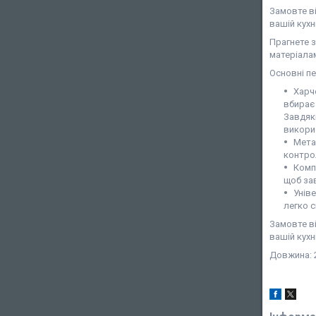
Замовте ві
вашій кухн
Прагнете з
матеріалам
Основні пе
Харч
вбирає
Завдяк
викорис
Мета
контро
Компа
щоб за
Уніве
легко с
Замовте ві
вашій кухн
Довжина: 2