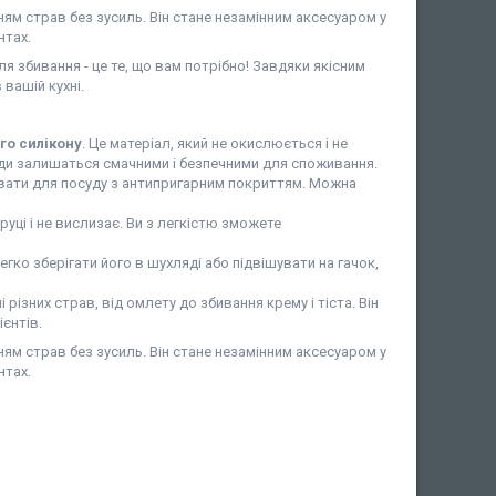
м страв без зусиль. Він стане незамінним аксесуаром у
нтах.
 збивання - це те, що вам потрібно! Завдяки якісним
вашій кухні.
го силікону
. Це матеріал, який не окислюється і не
жди залишаться смачними і безпечними для споживання.
увати для посуду з антипригарним покриттям. Можна
 руці і не вислизає. Ви з легкістю зможете
егко зберігати його в шухляді або підвішувати на гачок,
різних страв, від омлету до збивання крему і тіста. Він
ієнтів.
м страв без зусиль. Він стане незамінним аксесуаром у
нтах.