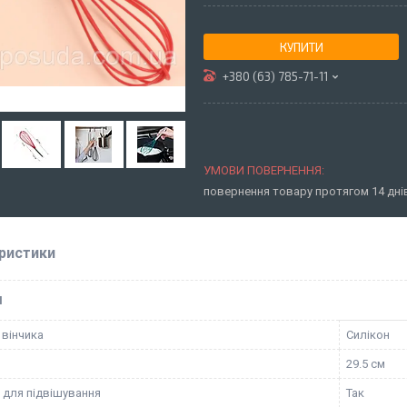
КУПИТИ
+380 (63) 785-71-11
повернення товару протягом 14 дн
ристики
І
 вінчика
Силікон
29.5 см
 для підвішування
Так