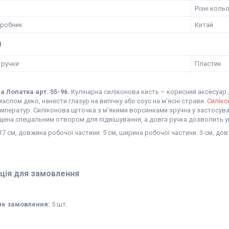
Різні коль
иробник
Китай
І
 ручки
Пластик
а Лопатка арт. 55-96.
Кулінарна силіконова кисть – корисний аксесуар д
аслом деко, нанести глазур на випічку або соус на м'ясні страви.
Силіко
мператур. Силіконова щіточка з м'якими ворсинками зручна у застосува
ена спеціальним отвором для підвішування, а довга ручка дозволить ун
7 см, довжина робочої частини: 5 см, ширина робочої частини: 3 см, дов
ція для замовлення
не замовлення:
5 шт.