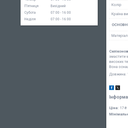
Колір
Пʼятниця
Вихідний
Субота
07:00
16:00
Країна в
Неділя
07:00
16:00
ОСНОВН
Матеріал
Силіконов
змастити м
високих те
Вона оснащ
Довжина: 1
Інформа
Ціна:
17 ₴
Мінімаль