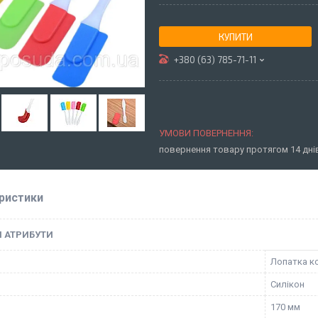
КУПИТИ
+380 (63) 785-71-11
повернення товару протягом 14 дн
ристики
І АТРИБУТИ
Лопатка к
Силікон
170 мм