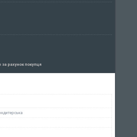
ів
за рахунок покупця
ондитерська