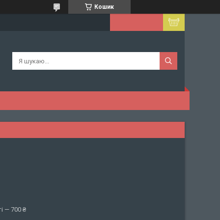
Кошик
і — 700 ₴