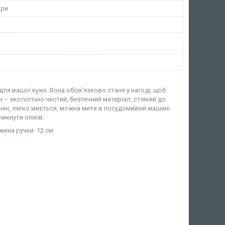
ори
ля вашої кухні. Вона обов'язково стане у нагоді, щоб
н
– екологічно чистий, безпечний матеріал, стійкий до
нні, легко миється, можна мити в посудомийній машині.
икнути опіків.
жина ручки: 12 см