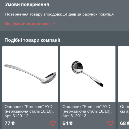
Умови повернення
Повернення товару впродовж 14 днів за рахунок покупця
Всі умови повернення
Подібні товари компанії
Ополоник "Premium" AYD
Ополоник "Premium" AYD
Опол
(нержавіюча сталь 18/10),
(нержавіюча сталь 18/10),
см а
арт. 3120112
арт. 3120113
77
64
68
₴
₴