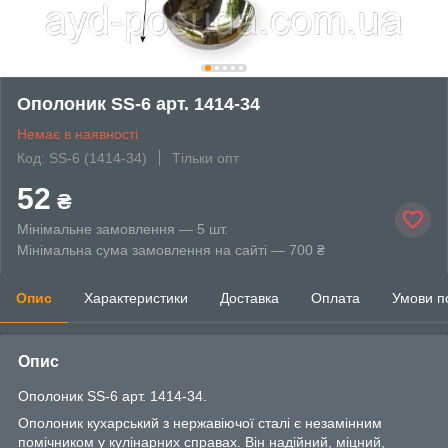
Ополоник SS-6 арт. 1414-34
Немає в наявності
Код: SS-6 (1414-34)
Тільки опт
52
₴
Мінімальне замовлення — 5 шт.
Мінімальна сума замовлення на сайті — 700 ₴
Опис
Характеристики
Доставка
Оплата
Умови п
Опис
Ополоник SS-6 арт. 1414-34.
Ополоник кухарський з нержавіючої сталі є незамінним
помічником у кулінарних справах. Він надійний, міцний,