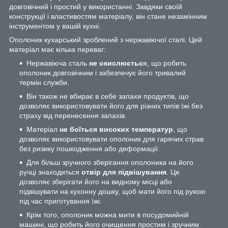
довговічний і простий у використанні. Завдяки своїй
конструкції і властивостям матеріалу, він стане незамінним
інструментом у вашій кухні.
Ополоник кухарський зроблений з нержавіючої сталі. Цей
матеріал має кілька переваг:
Нержавіюча сталь
не окислюєтьс
я, що робить
ополоник довговічним і забезпечує його тривалий
термін служби.
Він також не вбирає в себе запахи продуктів, що
дозволяє використовувати його для різних типів їжі без
страху від перенесення запахів.
Матеріал
не боїться високих температур
, що
дозволяє використовувати ополоник для гарячих страв
без ризику пошкодження або деформації.
Для більш зручного зберігання ополоника на його
ручці знаходиться
отвір для підвішування
. Це
дозволяє зберігати його на видному місці або
підвішувати на кухонну дошку, щоб мати його під рукою
під час приготування їжі.
Крім того, ополоник можна мити в посудомийній
машині, що робить його очищення простим і зручним.