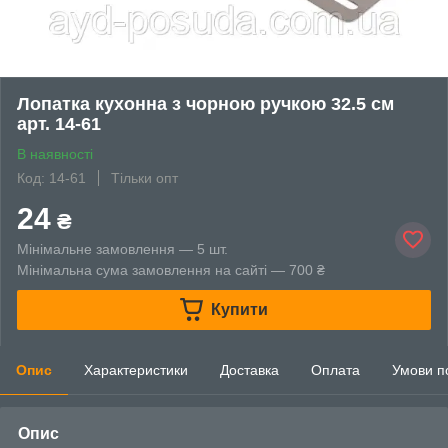
Лопатка кухонна з чорною ручкою 32.5 см
арт. 14-61
В наявності
Код: 14-61
Тільки опт
24
₴
Мінімальне замовлення — 5 шт.
Мінімальна сума замовлення на сайті — 700 ₴
Купити
Опис
Характеристики
Доставка
Оплата
Умови п
Опис