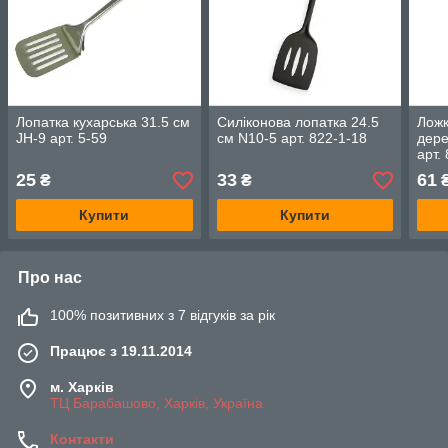
Лопатка кухарська 31.5 см
Силіконова лопатка 24.5
Ложк
JH-9 арт. 5-59
см N10-5 арт. 822-1-18
дере
арт.
25
33
61
₴
₴
Купити
Купити
Про нас
100% позитивних з 7 відгуків за рік
Працює з 19.11.2014
м. Харків
ТЦ Барабашово, Харків, Україна
Контакти