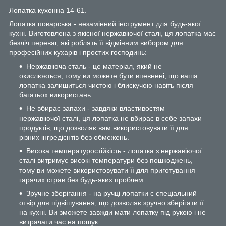
Лопатка кухонна 14-61.
Лопатка поварська - незамінний інструмент для будь-якої
кухні. Виготовлена з якісної нержавіючої сталі, ця лопатка має
безліч переваг, які роблять її відмінним вибором для
професійних кухарів і простих господинь:
Нержавіюча сталь - це матеріал, який не
окислюється, тому ви можете бути впевнені, що ваша
лопатка залишиться чистою і блискучою навіть після
багатьох використань.
Не вбирає запахи - завдяки властивостям
нержавіючої сталі, ця лопатка не вбирає в себе запахи
продуктів, що дозволяє вам використовувати її для
різних інгредієнтів без обмежень.
Висока температуростійкість - лопатка з нержавіючої
сталі витримує високі температури без пошкоджень,
тому ви можете використовувати її для приготування
гарячих страв без будь-яких проблем.
Зручне зберігання - на ручці лопатки є спеціальний
отвір для підвішування, що дозволяє зручно зберігати її
на кухні. Ви зможете завжди мати лопатку під рукою і не
витрачати час на пошук.