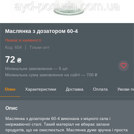
Маслянка з дозатором 60-4
Немає в наявності
Код: 604
Тільки опт
72
₴
Мінімальне замовлення — 5 шт.
Мінімальна сума замовлення на сайті — 700 ₴
Опис
Характеристики
Доставка
Оплата
Умови п
Опис
Маслянка з дозатором 60-4 виконана з міцного скла і
неіржавіючої сталі. Такий матеріал не вбирає запахи
продуктів, що не окислюється. Маслянка дуже зручна і проста