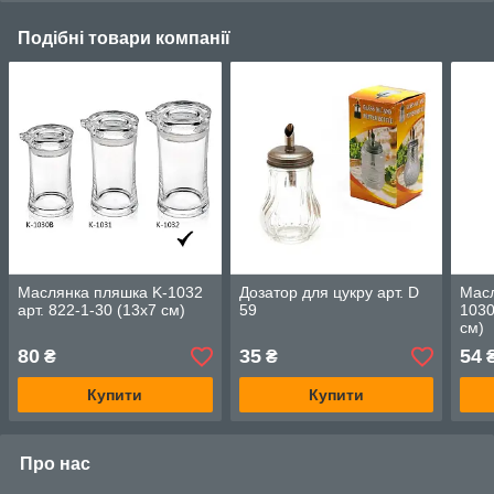
Подібні товари компанії
Маслянка пляшка K-1032
Дозатор для цукру арт. D
Масл
арт. 822-1-30 (13х7 см)
59
1030
см)
80
35
54
₴
₴
Купити
Купити
Про нас