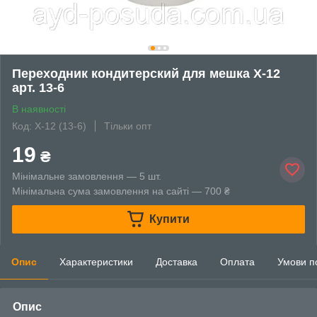
Переходник кондитерский для мешка Х-12
арт. 13-6
В наявності
Код: Х-12 (13-6)
Тільки опт
19
₴
Мінімальне замовлення — 5 шт.
Мінімальна сума замовлення на сайті — 700 ₴
Купити
Опис
Характеристики
Доставка
Оплата
Умови п
Опис