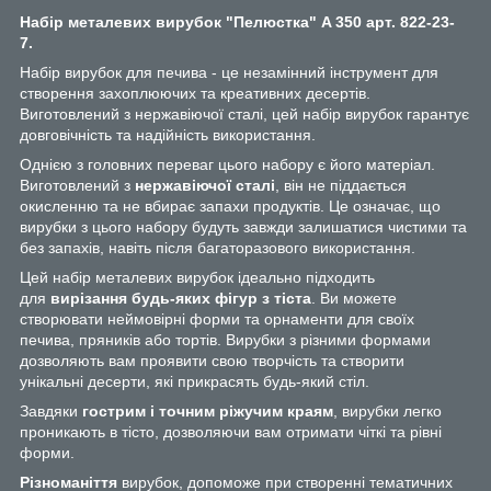
Набір металевих вирубок "Пелюстка" A 350 арт. 822-23-
7
.
Набір вирубок для печива - це незамінний інструмент для
створення захоплюючих та креативних десертів.
Виготовлений з нержавіючої сталі, цей набір вирубок гарантує
довговічність та надійність використання.
Однією з головних переваг цього набору є його матеріал.
Виготовлений з
нержавіючої сталі
, він не піддається
окисленню та не вбирає запахи продуктів. Це означає, що
вирубки з цього набору будуть завжди залишатися чистими та
без запахів, навіть після багаторазового використання.
Цей набір металевих вирубок ідеально підходить
для
вирізання будь-яких фігур з тіста
. Ви можете
створювати неймовірні форми та орнаменти для своїх
печива, пряників або тортів. Вирубки з різними формами
дозволяють вам проявити свою творчість та створити
унікальні десерти, які прикрасять будь-який стіл.
Завдяки
гострим і точним ріжучим краям
, вирубки легко
проникають в тісто, дозволяючи вам отримати чіткі та рівні
форми.
Різноманіття
вирубок, допоможе при створенні тематичних