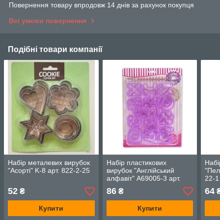
Повернення товару впродовж 14 днів за рахунок покупця
Всі умови повернення
Подібні товари компанії
Набір металевих вирубок
Набір пластикових
Набі
"Асорті" K-8 арт. 822-2-25
вирубок "Англійський
"Пел
алфавіт" А69005-3 арт.
22-1
822-7-24
52
86
64
₴
₴
Купити
Купити