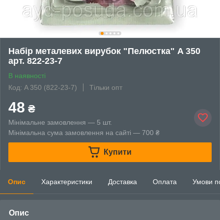
Набір металевих вирубок "Пелюстка" A 350
арт. 822-23-7
В наявності
Код: A 350 (822-23-7)
Тільки опт
48
₴
Мінімальне замовлення — 5 шт.
Мінімальна сума замовлення на сайті — 700 ₴
Купити
Опис
Характеристики
Доставка
Оплата
Умови п
Опис