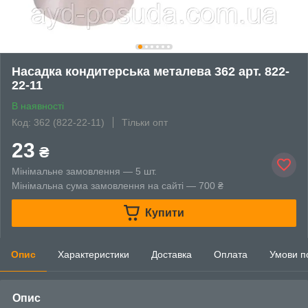
Насадка кондитерська металева 362 арт. 822-
22-11
В наявності
Код: 362 (822-22-11)
Тільки опт
23
₴
Мінімальне замовлення — 5 шт.
Мінімальна сума замовлення на сайті — 700 ₴
Купити
Опис
Характеристики
Доставка
Оплата
Умови п
Опис