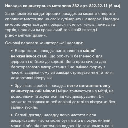
Насадка кондитерська металева 362 арт. 822-22-11 (6 см)
За допомогою кондитерських насадок ви можете створити
справжнє мистецтво на своїх кулінарних шедеврах. Насадки
використовуються для прикраси тістечок, кексів, печива та
тортів, надаючи їм вражаючий зовнішній вигляд і
різноманітний дизайн.
Основні переваги кондитерської насадки:
Вища якість: насадка виготовлена з
міцної
нержавіючої сталі
, що робить її безпечною для
здоров'я і стійкою до корозії. Вона призначена для
багаторазового використання і не змінює форму з
часом, завдяки чому ви завжди отримуєте чіткі та точні
декоративні візерунки.
Зручність в роботі: насадка
легко вставляється у
кондитерський мішок
і міцно тримається на місці, не
дозволяючи їй зсуватися під час декорування. Ви
зможете створювати неймовірні деталі та візерунки без
зайвих зусиль.
Легкий догляд: насадку легко чистити після
використання - вона може бути мита в посудомийній
машині або під проточною водою. Це зекономить ваш