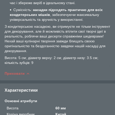
час і збереже виріб в ідеальному стані.
Сумісність:
насадки підходять практично для всіх
кондитерських мішків
, забезпечуючи максимальну
універсальність та зручність у використанні.
З кондитерською насадкою, ви отримуєте не тільки інструмент
для декорування, але й можливість втілити свої творчі ідеї в
реальність, роблячи ваші десерти справжніми шедеврами!
Нехай ваші кулінарні творіння завжди блищать своєю
оригінальністю та бездоганністю завдяки нашій насадці для
декорування.
Висота: 5 см; діаметр верху: 2 см; діаметр низу: 3.5 см;
кількість зубців: 9
Приховати
Характеристики
Основні атрибути
Висота
60 мм
Країна виробник
Китай