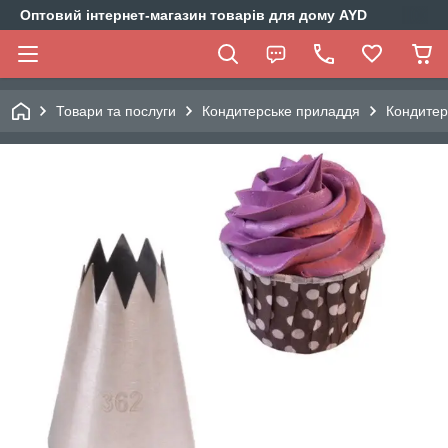
Оптовий інтернет-магазин товарів для дому AYD
Товари та послуги
Кондитерське приладдя
Кондитер