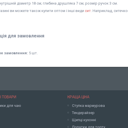
нутрішній діаметр 18 см; глибина друшляка 7 см; розмір ручок 3 см.
газині ви можете також купити оптом і інші види
сит
. Наприклад, ситечко
ція для замовлення
не замовлення:
5 шт.
І ТОВАРИ
КРАЩА ЦІНА
ики для чаю
Ступка мармурова
Тендерайзер
Щипці кухонні
Лопатки для торту