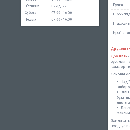
Ручка
Пʼятниця
Вихідний
Субота
07:00
16:00
Ніжки/пі
Неділя
07:00
16:00
Підходит
Країна в
Друшляк-
Друшляк
-
зусилля та
комфорт в
Основні о
Наді
виборо
Відм
будь-як
листя з
Легка
максим
Завдяки н
поєднує в 