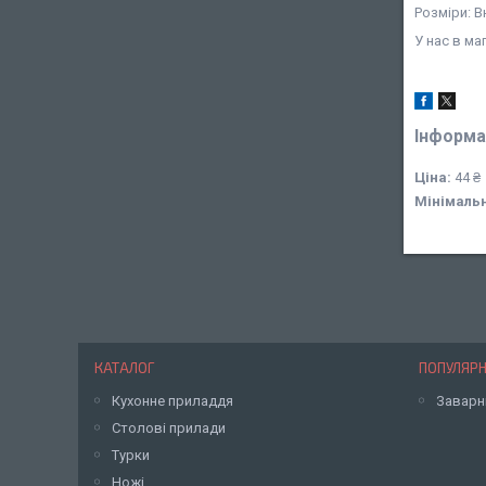
Розміри: В
У нас в ма
Інформа
Ціна:
44 ₴
Мінімаль
КАТАЛОГ
ПОПУЛЯРН
Кухонне приладдя
Заварн
Столові прилади
Турки
Ножі