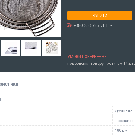
КУПИТИ
+380 (63) 785-71-11
повернення товару протягом 14 дн
ристики
І
Друшляк
Нержавіюч
180 мм