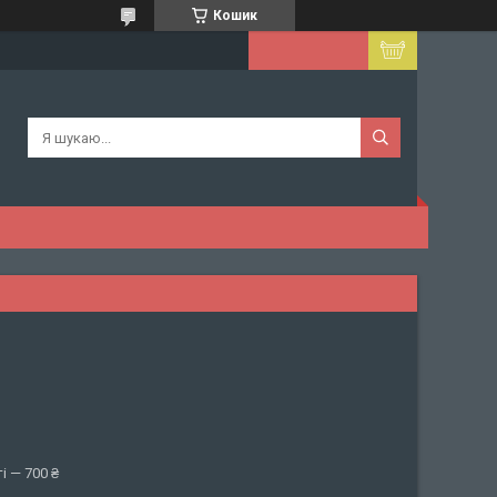
Кошик
і — 700 ₴