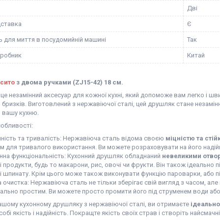
Дві
дставка
Є
ь для миття в посудомийній машині
Так
иробник
Китай
сито
з двома ручками (ZJ15-42) 18 см.
 це незамінний аксесуар для кожної кухні, який допоможе вам легко і шв
 бризків. Виготовлений з нержавіючої сталі, цей друшляк стане незамін
 вашу кухню.
собливості:
йність та тривалість: Нержавіюча сталь відома своєю
міцністю та стій
м для тривалого використання. Ви можете розраховувати на його надійн
інна функціональність: Кухонний друшляк обладнаний
невеликими отво
і продукти, будь то макарони, рис, овочі чи фрукти. Він також ідеально
і шпинату. Крім цього може також виконувати функцію пароварки, або пі
 очистка: Нержавіюча сталь не тільки зберігає свій вигляд з часом, але 
ально простим. Ви можете просто промити його під струменем води або
ашому кухонному друшляку з нержавіючої сталі, ви отримаєте
ідеально
собі якість і надійність. Покращте якість своїх страв і створіть найсма