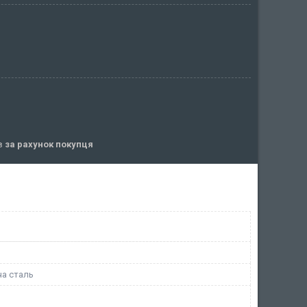
ів
за рахунок покупця
а сталь