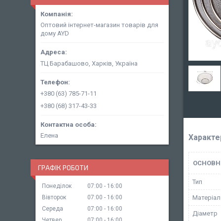
Оптовий інтернет-магазин товарів для
дому AYD
ТЦ Барабашово, Харків, Україна
+380 (63) 785-71-11
+380 (68) 317-43-33
Елена
Характе
ОСНОВН
ГРАФІК РОБОТИ
Тип
Понеділок
07:00
16:00
Вівторок
07:00
16:00
Матеріал
Середа
07:00
16:00
Діаметр
Четвер
07:00
16:00