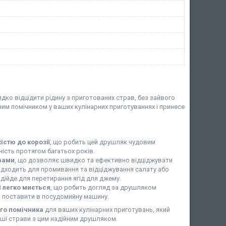
идко відцідити рідину з приготованих страв, без зайвого
ним помічником у ваших кулінарних приготуваннях і принесе
кістю до корозії
, що робить цей друшляк чудовим
ість протягом багатьох років.
рами
, що дозволяє швидко та ефективно відціджувати
 підходить для промивання та відціджування салату або
дійде для перетирання ягід для джему.
і
легко миється
, що робить догляд за друшляком
 поставити в посудомийну машину.
го помічника
для ваших кулінарних приготувань, який
чніші страви з цим надійним друшляком.