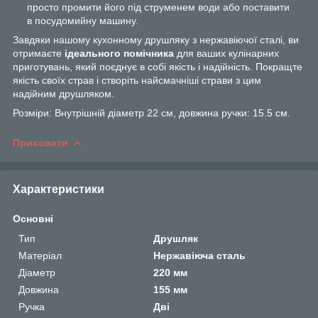
просто промити його під струменем води або поставити
в посудомийну машину.
Завдяки нашому кухонному друшляку з нержавіючої сталі, ви
отримаєте
ідеального помічника
для ваших кулінарних
приготувань, який поєднує в собі якість і надійність. Покращте
якість своїх страв і створіть найсмачніші страви з цим
надійним друшляком.
Розміри: Внутрішній діаметр 22 см, довжина ручки: 15.5 см.
Приховати
Характеристики
Основні
Тип
Друшляк
Матеріал
Нержавіюча сталь
Діаметр
220 мм
Довжина
155 мм
Ручка
Дві