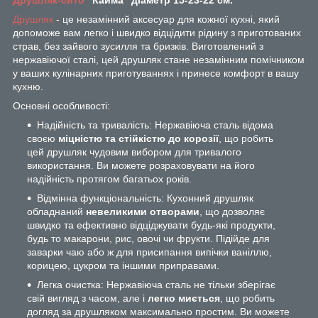
Друшляк
- це незамінний аксесуар для кожної кухні, який
допоможе вам легко і швидко відцідити рідину з приготованих
страв, без зайвого зусилля та бризків. Виготовлений з
нержавіючої сталі, цей друшляк стане незамінним помічником
у ваших кулінарних приготуваннях і принесе комфорт в вашу
кухню.
Основні особливості:
Надійність та тривалість: Нержавіюча сталь відома
своєю
міцністю та стійкістю до корозії
, що робить
цей друшляк чудовим вибором для тривалого
використання. Ви можете розраховувати на його
надійність протягом багатьох років.
Відмінна функціональність: Кухонний друшляк
обладнаний
невеликими отворами
, що дозволяє
швидко та ефективно відціджувати будь-які продукти,
будь то макарони, рис, овочі чи фрукти. Підійде для
заварки чаю або ж для присипання випічки ваніллю,
корицею, цукром та іншими приправами.
Легка очистка: Нержавіюча сталь не тільки зберігає
свій вигляд з часом, але і
легко миється
, що робить
догляд за друшляком максимально простим. Ви можете