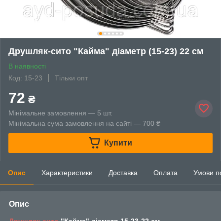
Друшляк-сито "Кайма" діаметр (15-23) 22 см
В наявності
Код: 15-23
Тільки опт
72
₴
Мінімальне замовлення — 5 шт.
Мінімальна сума замовлення на сайті — 700 ₴
Купити
Опис
Характеристики
Доставка
Оплата
Умови п
Опис
Друшляк-сито
"Кайма" діаметр 15-23-22 см.