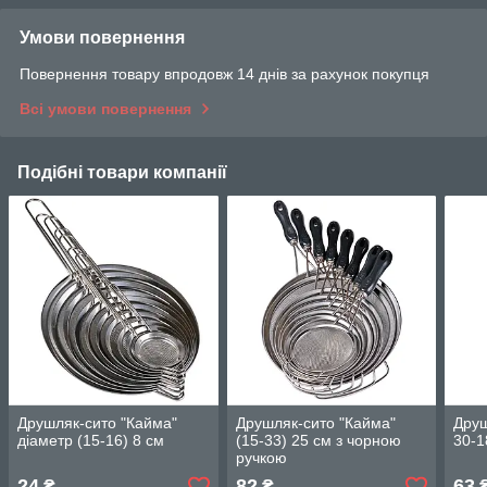
Умови повернення
Повернення товару впродовж 14 днів за рахунок покупця
Всі умови повернення
Подібні товари компанії
Друшляк-сито "Кайма"
Друшляк-сито "Кайма"
Друш
діаметр (15-16) 8 см
(15-33) 25 см з чорною
30-1
ручкою
24
82
63
₴
₴