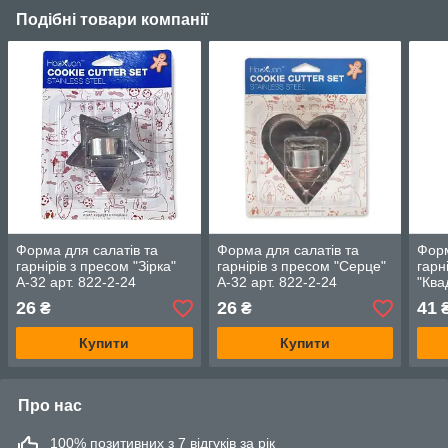
Подібні товари компанії
Форма для салатів та
Форма для салатів та
Форм
гарнірів з пресом "Зірка"
гарнірів з пресом "Серце"
гарн
А-32 арт. 822-2-24
А-32 арт. 822-2-24
"Ква
(7-3
26
26
41
₴
₴
Купити
Купити
Про нас
100% позитивних з 7 відгуків за рік