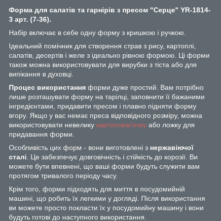
Форма для салатів та гарнірів з пресом "Серце" YR-1814-
3 арт. (7-36)
.
Набір включає в себе одну форму з кришкою і ручкою.
Ідеальний помічник для створення страв з рису, картоплі,
салатів, десертів і желе з ідеально рівною формою. Ці форми
також можна використовувати для вирубки з тіста або для
випікання в духовці.
Процес використання
форми дуже простий. Вам потрібно
лише розташувати форму на тарілці, заповнити її бажаними
інгредієнтами, придавити пресом і плавно підняти форму
вгору. Якщо у вас немає преса відповідного розміру, можна
використовувати невелику
картоплем'ялку
або ложку для
придавання форми.
Особливість цих форм - вони виготовлені з
нержавіючої
сталі
. Це забезпечує довговічність і стійкість до корозії. Ви
можете бути впевнені, що ваші форми будуть служити вам
протягом тривалого періоду часу.
Крім того, форми підходять для миття в посудомийній
машині, що робить їх легкими у догляді. Після використання
ви можете просто покласти їх у посудомийну машину і вони
будуть готові до наступного використання.