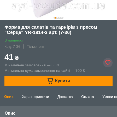
Форма для салатів та гарнірів з пресом
"Серце" YR-1814-3 арт. (7-36)
В наявності
Код: 7-36
Тільки опт
41
₴
Мінімальне замовлення — 5 шт.
Мінімальна сума замовлення на сайті — 700 ₴
Купити
Опис
Характеристики
Доставка
Оплата
Умови п
Опис