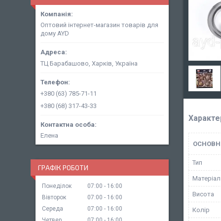
Оптовий інтернет-магазин товарів для
дому AYD
ТЦ Барабашово, Харків, Україна
+380 (63) 785-71-11
+380 (68) 317-43-33
Характе
Елена
ОСНОВН
Тип
ГРАФІК РОБОТИ
Матеріал
Понеділок
07:00
16:00
Висота
Вівторок
07:00
16:00
Середа
07:00
16:00
Колір
Четвер
07:00
16:00