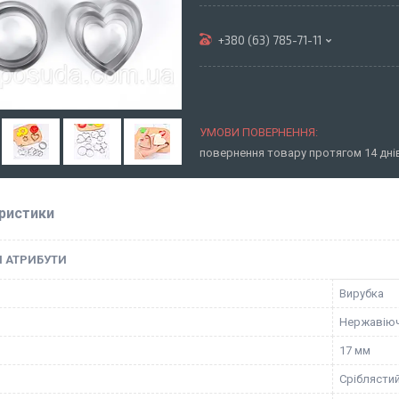
+380 (63) 785-71-11
повернення товару протягом 14 дн
ристики
І АТРИБУТИ
Вирубка
Нержавіюч
17 мм
Сріблясти