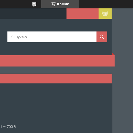
Кошик
і — 700 ₴