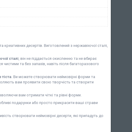
та креативних десертів. Виготовлений з нержавіючої сталі,
чої сталі
, він не піддається окисленню та не вбирає
я чистими та без запахів, навіть після багаторазового
 тіста
. Ви можете створювати неймовірні форми та
зволяють вам проявити свою творчість та створити
озволяючи вам отримати чіткі та рівні форми.
обливі подарунки або просто прикрасити ваші страви
вість створювати неймовірні десерти, які припадуть до