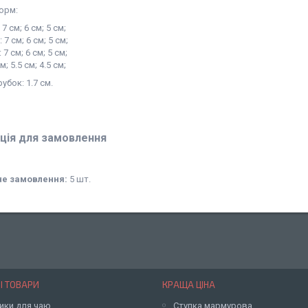
орм:
7 см; 6 см; 5 см;
7 см; 6 см; 5 см;
7 см; 6 см; 5 см;
м; 5.5 см; 4.5 см;
убок: 1.7 см.
ція для замовлення
не замовлення:
5 шт.
І ТОВАРИ
КРАЩА ЦІНА
ики для чаю
Ступка мармурова