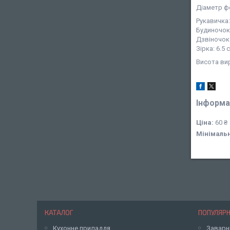
Діаметр ф
Рукавичка: 
Будиночок: 
Дзвіночок: 
Зірка: 6.5 с
Висота вир
Інформа
Ціна:
60 ₴
Мінімаль
КАТАЛОГ
ПОПУЛЯРН
Кухонне приладдя
Заварн