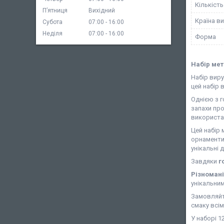
Кількість
Пʼятниця
Вихідний
Країна в
Субота
07:00
16:00
Неділя
07:00
16:00
Форма
Набір мета
Набір виру
цей набір 
Однією з г
запахи про
використа
Цей набір 
орнаменти
унікальні 
Завдяки
г
Різномані
унікальни
Замовляйт
смаку всім
У наборі 1