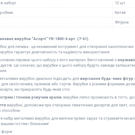
 в наборі
12 шт.
иробник
Китай
Фігурна
левих вирубок "Асорті" YR-1805-4 арт. (7-61).
бок для печива - це незамінний інструмент для створення захоплюючих 
вирубок гарантує довговічність та надійність використання.
оловних переваг цього набору є його матеріал. Виготовлений з
нержавію
дуктів. Це означає, що вирубки з цього набору будуть завжди залишатис
ння.
металевих вирубок ідеально підходить для
вирізання будь-яких фігур з
 для своїх печива, пряників або тортів. Вирубки з різними формами до
десерти, які прикрасять будь-який стіл.
острим і точним ріжучим краям
, вирубки легко проникають в тісто, д
ття
вирубок, допоможе при створенні тематичних десертів для свят, ос
м способом.
е набір металевих вирубок для випічки прямо зараз та отримайте можли
 вашим гостям і близьким!
2 форм.