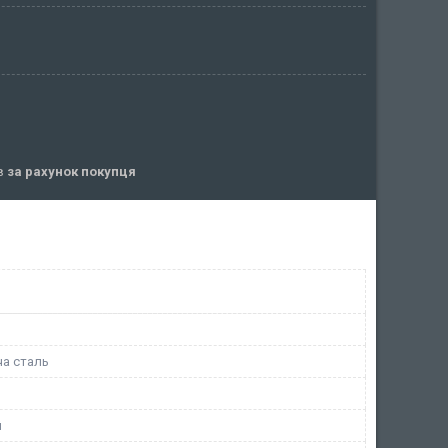
ів
за рахунок покупця
а сталь
й