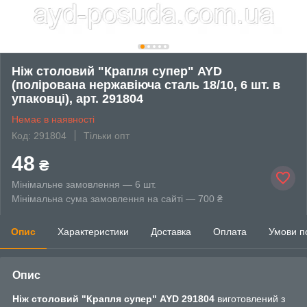
Ніж столовий "Крапля супер" AYD
(полірована нержавіюча сталь 18/10, 6 шт. в
упаковці), арт. 291804
Немає в наявності
Код: 291804
Тільки опт
48
₴
Мінімальне замовлення — 6 шт.
Мінімальна сума замовлення на сайті — 700 ₴
Опис
Характеристики
Доставка
Оплата
Умови п
Опис
Ніж столовий "Крапля супер" AYD 291804
виготовлений з