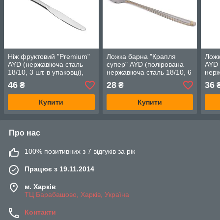
Ніж фруктовий "Premium"
Ложка барна "Крапля
Ложк
AYD (нержавіюча сталь
супер" AYD (полірована
AYD 
18/10, 3 шт. в упаковці),
нержавіюча сталь 18/10, 6
нерж
арт. 3120117
шт. в упаковці), арт.
шт. в
46
28
36
₴
₴
291807
118
Купити
Купити
Про нас
100% позитивних з 7 відгуків за рік
Працює з 19.11.2014
м. Харків
ТЦ Барабашово, Харків, Україна
Контакти