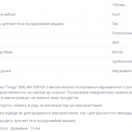
150 мм
 в наборі
6 шт.
ь для миття в посудомийній машині
Так
Поліетиле
к
AYD
иробник
Китай
Сріблясти
 ручки
Нержавіюч
а "Гладь" BIKLAN 304103 з високоякісної полірованої нержавіючої сталі 
 довговічністю, не схильні до корозії. Полірована поверхня має захисні вла
в хімічні реакції і не змінює смак продуктів.
ортно лежить в руці, не вислизає під час використання.
а підійде як для щоденного використання, так і для урочистого випадку
дходить для миття в посудомийній машині.
 6 шт. Довжина - 15 см