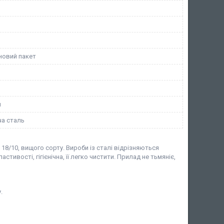
новий пакет
й
а сталь
18/10, вищого сорту. Вироби із сталі відрізняються
стивості, гігієнічна, її легко чистити. Прилад не тьмяніє,
.