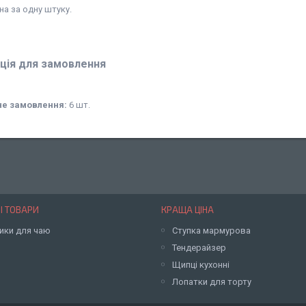
на за одну штуку.
ція для замовлення
не замовлення:
6 шт.
І ТОВАРИ
КРАЩА ЦІНА
ики для чаю
Ступка мармурова
Тендерайзер
Щипці кухонні
Лопатки для торту