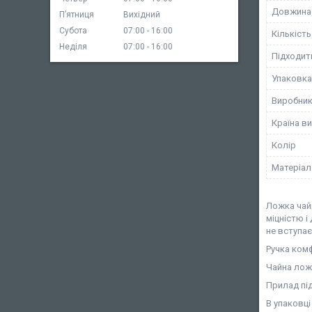
Довжина
Пʼятниця
Вихідний
Субота
07:00
16:00
Кількість
Неділя
07:00
16:00
Підходит
Упаковка
Виробни
Країна в
Колір
Матеріал
Ложка чайн
міцністю і
не вступає 
Ручка комф
Чайна ложк
Прилад пі
В упаковці