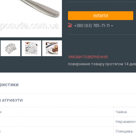
КУПИТИ
+380 (63) 785-71-11
повернення товару протягом 14 дн
ристики
І АТРИБУТИ
и
Чайна
Нержавіюч
я
Глянцева