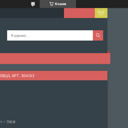
Кошик
ВЦІ), АРТ. 304103
і — 700 ₴