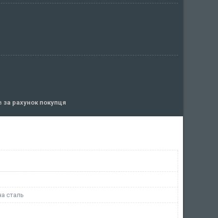
ів
за рахунок покупця
а сталь