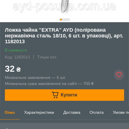
Ложка чайна "EXTRA" AYD (полірована
нержавіюча сталь 18/10, 6 шт. в упаковці), арт.
1182013
В наявності
Код: 1182013
Тільки опт
32
₴
Мінімальне замовлення — 6 шт.
Мінімальна сума замовлення на сайті — 700 ₴
Купити
Опис
Характеристики
Доставка
Оплата
Умови п