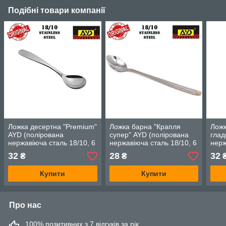
Подібні товари компанії
Ложка десертна "Premium"
Ложка барна "Крапля
Ложк
AYD (полірована
супер" AYD (полірована
глад
нержавіюча сталь 18/10, 6
нержавіюча сталь 18/10, 6
нерж
шт. в упаковці), арт.
шт. в упаковці), арт.
шт. в
32
28
32
₴
₴
312013
291807
301
Купити
Купити
Про нас
100% позитивних з 7 відгуків за рік