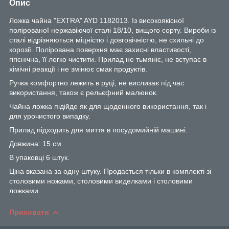
Опис
Ложка чайна "EXTRA" AYD 1182013. Із високоякісної
полірованої нержавіючої сталі 18/10, вищого сорту. Вироби із
сталі відрізняються міцністю і довговічністю, не схильні до
корозії. Полірована поверхня має захисні властивості,
гігієнічна, її легко чистити. Прилад не тьмяніє, не вступає в
хімічні реакції і не змінює смак продуктів.
Ручка комфортно лежить в руці, не вислизає під час
використання, також є рельєфний малюнок.
Чайна ложка підійде як для щоденного використання, так і
для урочистого випадку.
Прилад підходить для миття в посудомийній машині.
Довжина: 15 см
В упаковці 6 штук.
Ціна вказана за одну штуку. Продається тільки в комплекті зі
столовими ножами, столовими виделками і столовими
ложками.
Приховати