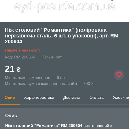
Ніж столовий "Романтика" (полірована
нержавіюча сталь, 6 шт. в упаковці), арт. RM
200604
Немає в наявності
Код: RM 200604
Тільки опт
21
₴
Мінімальне замовлення — 6 шт.
Мінімальна сума замовлення на сайті — 700 ₴
Опис
Характеристики
Доставка
Оплата
Умови п
Опис
Ніж столовий "Романтика" RM 200604
виготовлений з