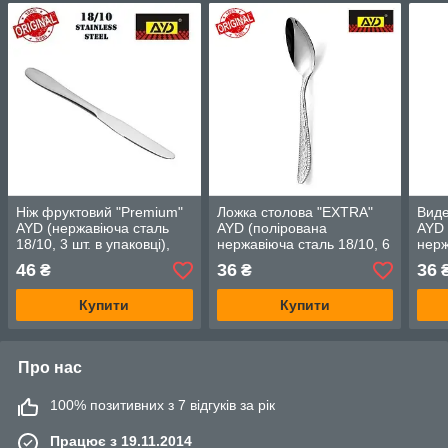
Ніж фруктовий "Premium"
Ложка столова "EXTRA"
Виде
AYD (нержавіюча сталь
AYD (полірована
AYD 
18/10, 3 шт. в упаковці),
нержавіюча сталь 18/10, 6
нерж
арт. 3120117
шт. в упаковці), арт.
шт. в
46
36
36
₴
₴
1182012
118
Купити
Купити
Про нас
100% позитивних з 7 відгуків за рік
Працює з 19.11.2014