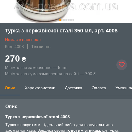
Турка з нержавіючої сталі 350 мл, арт. 4008
Немає в наявності
Код: 4008
Тільки опт
270
₴
Мінімальне замовлення — 5 шт.
Мінімальна сума замовлення на сайті — 700 ₴
Опис
Характеристики
Доставка
Оплата
Умови п
Опис
Турка з нержавіючої сталі 4008
Турка з покриттям - ідеальний вибір для шанувальників
ароматної кави. Завдяки своїм
товстим стінкам,
ця турка