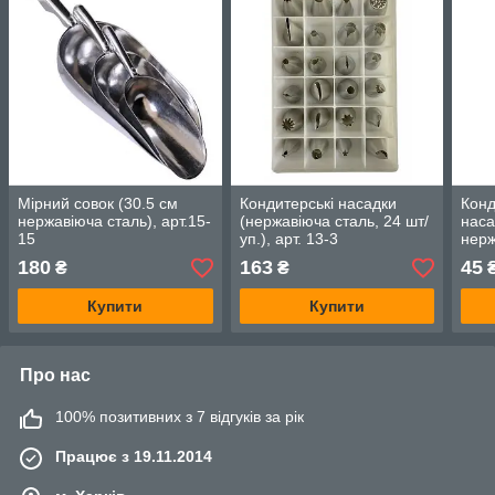
Мірний совок (30.5 см
Кондитерські насадки
Конд
нержавіюча сталь), арт.15-
(нержавіюча сталь, 24 шт/
наса
15
уп.), арт. 13-3
нерж
41
180
163
45
₴
₴
Купити
Купити
Про нас
100% позитивних з 7 відгуків за рік
Працює з 19.11.2014