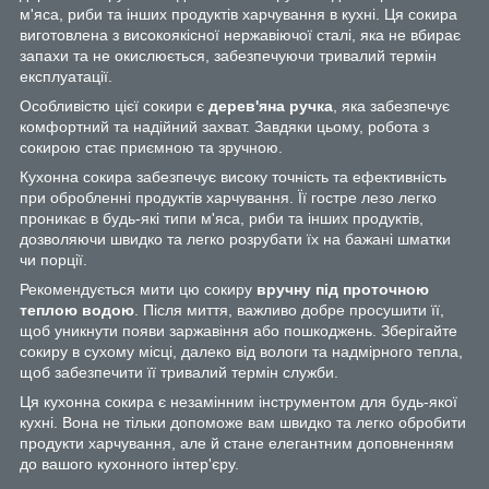
м'яса, риби та інших продуктів харчування в кухні. Ця сокира
виготовлена з високоякісної нержавіючої сталі, яка не вбирає
запахи та не окислюється, забезпечуючи тривалий термін
експлуатації.
Особливістю цієї сокири є
дерев'яна ручка
, яка забезпечує
комфортний та надійний захват. Завдяки цьому, робота з
сокирою стає приємною та зручною.
Кухонна сокира забезпечує високу точність та ефективність
при обробленні продуктів харчування. Її гостре лезо легко
проникає в будь-які типи м'яса, риби та інших продуктів,
дозволяючи швидко та легко розрубати їх на бажані шматки
чи порції.
Рекомендується мити цю сокиру
вручну під проточною
теплою водою
. Після миття, важливо добре просушити її,
щоб уникнути появи заржавіння або пошкоджень. Зберігайте
сокиру в сухому місці, далеко від вологи та надмірного тепла,
щоб забезпечити її тривалий термін служби.
Ця кухонна сокира є незамінним інструментом для будь-якої
кухні. Вона не тільки допоможе вам швидко та легко обробити
продукти харчування, але й стане елегантним доповненням
до вашого кухонного інтер'єру.