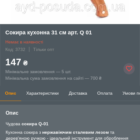
Сокира кухонна 31 см арт. Q 01
Немає в наявності
Код: 3732
Тільки опт
147
₴
Мінімальне замовлення — 5 шт.
Мінімальна сума замовлення на сайті — 700 ₴
Опис
Характеристики
Доставка
Оплата
Умови п
Опис
Чудова
сокира Q-01
Кухонна сокира з
нержавіючим сталевим лезом
та
дерев'яною ручкою - ідеальний інструмент для оброблення