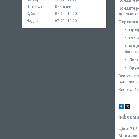
Кондитерс
Пʼятниця
Вихідний
Кондитерс
Субота
07:00
16:00
допомогою 
Неділя
07:00
16:00
Переваги
Проф
Різн
Міцн
багато
Легк
Зруч
Використов
ваші десе
Висота: 4.5
Інформа
Ціна:
71 ₴
Мінімаль