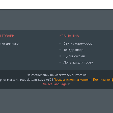
І ТОВАРИ
КРАЩА ЦІНА
ики для чаю
Ступка мармурова
Тендерайзер
Щипці кухонні
Лопатки для торту
Сайт створений на маркетплейсі
Prom.ua
Оптовий інтернет-магазин товарів для дому AYD |
Поскаржитися на контент
|
Політика кон
Select Language
▼