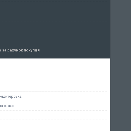
ів
за рахунок покупця
ондитерська
а сталь