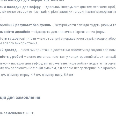
ька насадка для зефіра арт. 8961105
ькі насадки для зефіру
— ідеальний інструмент для тих, хто хоче, щоб
ви легко створите ніжні квіти, рівні завитки та оригінальні візерунки, я
:
есійний результат без зусиль
— зефірні квіти завжди будуть рівним т
оманіття дизайнів
— підходять для класичних і креативних форм.
ість та довговічність
— виготовлені з нержавіючої сталі, насадки збер
разового використання.
ий догляд
— після використання достатньо промити під водою або помі
ність у роботі
— легко встановлюються у кондитерський мішок та надій
уючи насадки для зефіру, ви зможете не лише робити акуратні та однако
рти приваблюють не тільки смаком, а й своєю неперевершеною красою
 см; діаметр верху: 4.5 см; діаметр низу: 5.5 см
ція для замовлення
не замовлення:
5 шт.