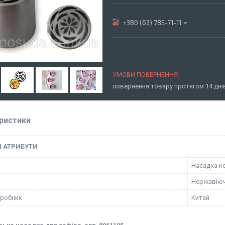
+380 (63) 785-71-11
повернення товару протягом 14 дн
ристики
І АТРИБУТИ
Насадка к
Нержавіюч
иробник
Китай