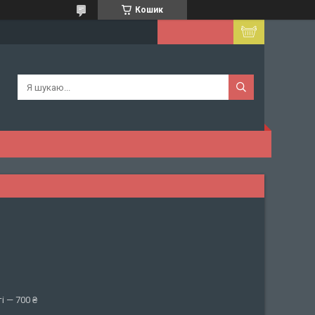
Кошик
і — 700 ₴