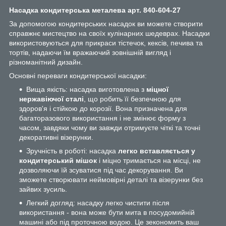
Насадка кондитерська металева арт. 840-604-27
За допомогою кондитерських насадок ви можете створити
справжнє мистецтво на своїх кулінарних шедеврах. Насадки
використовуються для прикраси тістечок, кексів, печива та
тортів, надаючи їм вражаючий зовнішній вигляд і
різноманітний дизайн.
Основні переваги кондитерської насадки:
Вища якість: насадка виготовлена з
міцної
нержавіючої сталі
, що робить її безпечною для
здоров'я і стійкою до корозії. Вона призначена для
багаторазового використання і не змінює форму з
часом, завдяки чому ви завжди отримуєте чіткі та точні
декоративні візерунки.
Зручність в роботі: насадка
легко вставляється у
кондитерський мішок
і міцно тримається на місці, не
дозволяючи їй зсуватися під час декорування. Ви
зможете створювати неймовірні деталі та візерунки без
зайвих зусиль.
Легкий догляд: насадку легко чистити після
використання - вона може бути мита в посудомийній
машині або під проточною водою. Це зекономить ваш