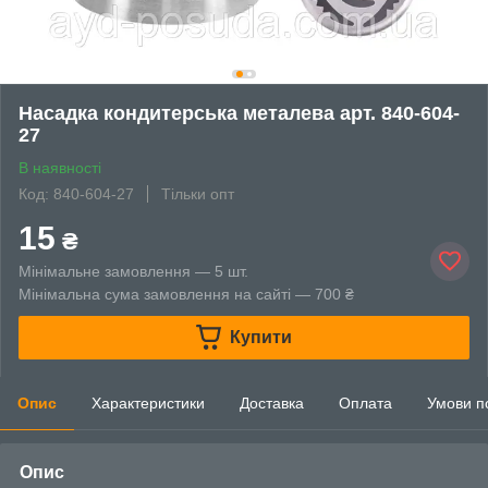
Насадка кондитерська металева арт. 840-604-
27
В наявності
Код: 840-604-27
Тільки опт
15
₴
Мінімальне замовлення — 5 шт.
Мінімальна сума замовлення на сайті — 700 ₴
Купити
Опис
Характеристики
Доставка
Оплата
Умови п
Опис