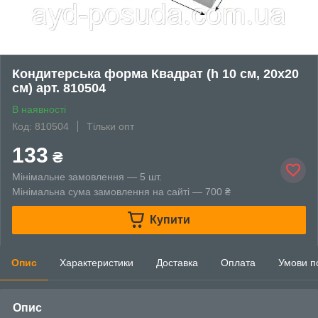
Кондитерська форма Квадрат (h 10 см, 20х20
см) арт. 810504
В наявності
Код: 810504
Тільки опт
133
₴
Мінімальне замовлення — 5 шт.
Мінімальна сума замовлення на сайті — 700 ₴
Купити
Опис
Характеристики
Доставка
Оплата
Умови п
Опис