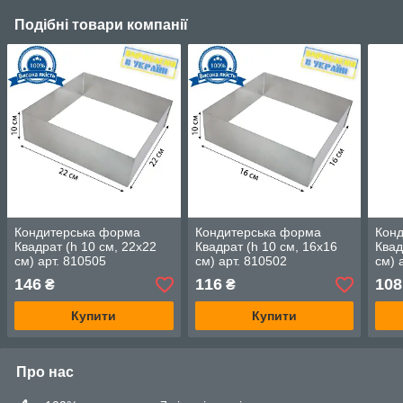
Подібні товари компанії
Кондитерська форма
Кондитерська форма
Кон
Квадрат (h 10 см, 22х22
Квадрат (h 10 см, 16х16
Квад
см) арт. 810505
см) арт. 810502
см) 
146
116
108
₴
₴
Купити
Купити
Про нас