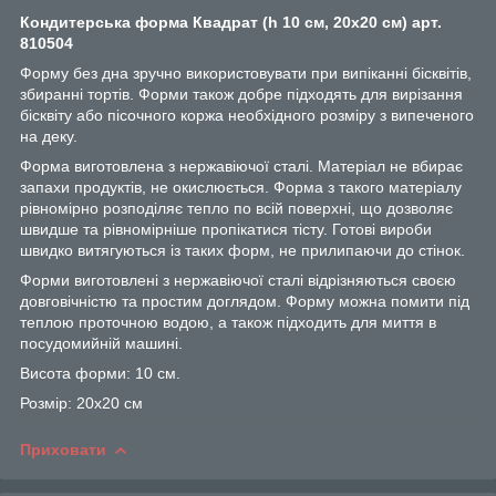
Кондитерська форма Квадрат (h 10 см, 20х20 см) арт.
810504
Форму без дна зручно використовувати при випіканні бісквітів,
збиранні тортів. Форми також добре підходять для вирізання
бісквіту або пісочного коржа необхідного розміру з випеченого
на деку.
Форма виготовлена ​​з нержавіючої сталі. Матеріал не вбирає
запахи продуктів, не окислюється. Форма з такого матеріалу
рівномірно розподіляє тепло по всій поверхні, що дозволяє
швидше та рівномірніше пропікатися тісту. Готові вироби
швидко витягуються із таких форм, не прилипаючи до стінок.
Форми виготовлені з нержавіючої сталі відрізняються своєю
довговічністю та простим доглядом. Форму можна помити під
теплою проточною водою, а також підходить для миття в
посудомийній машині.
Висота форми: 10 см.
Розмір: 20х20 см
Приховати