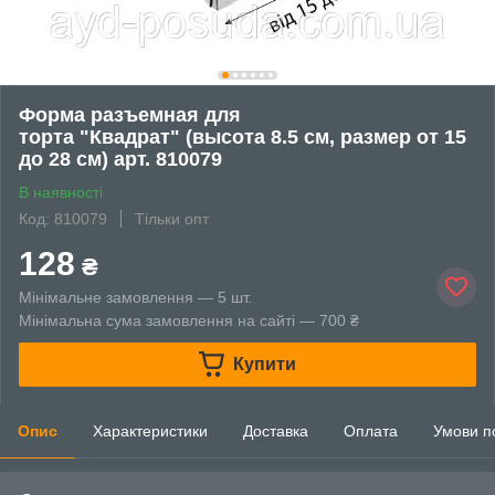
Форма разъемная для
торта "Квадрат" (высота 8.5 см, размер от 15
до 28 см) арт. 810079
В наявності
Код: 810079
Тільки опт
128
₴
Мінімальне замовлення — 5 шт.
Мінімальна сума замовлення на сайті — 700 ₴
Купити
Опис
Характеристики
Доставка
Оплата
Умови п