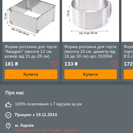
Форма роз'ємна для торта
Форма роз'ємна для торта
Фор
"Квадрат" (висота 12 см,
(висота 10 см, діаметр від
торт
розмір від 15 до 28 см)
16 до 30 см) арт. 810064
8.5 
арт. 810081
см) 
181
133
172
₴
₴
Купити
Купити
Про нас
100% позитивних з 7 відгуків за рік
Працює з 19.11.2014
м. Харків
ТЦ Барабашово, Харків, Україна