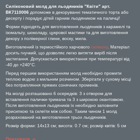
Силіконовий молд для льодяників "Квіти" арт.
ВК7110006
допоможе в декоруванні тематичного торта або
десерту і порадує дітей гарним льодяником на паличці!
Форми підходять для виготовлення льодяників з карамелі та
ізомальту, шоколаду, цукрової мастики та для виготовлення
декору з полімерної глини, воску, мила.
Виготовлений із термостійкого харчового
силікону
. Матеріал
досить гнучкий, що дозволяє легко витягти виріб після
застигання. Допускається використання при температурі від
-40 до +240°С.
Перед першим використанням молд необхідно промити
теплою водою з мильним розчином. Зберігати у сухому місці
без потрапляння прямих сонячних променів.
На молді розташовано 6 осередків: 3 з отвором для
вставлення палички-тримача та 3 з широкою окантовкою.
Після виготовлення льодяників їх необхідно заповнити
присипкою та склеїти між собою. Таким чином 1 молд
розрахований на виготовлення трьох льодяників.
Розмір форми: 14х13 см; висота: 0.7 см; розмір квітів: 5 см
Приховати