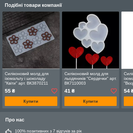
Подібні товари компанії
Силіконовий молд для
Силіконовий молд для
Силі
ізомальту і шоколаду
льодяників "Сердечки" арт.
ізом
"Квіти" арт. ВК3870211
ВК7110003
"Вєє
55
41
54
₴
₴
Купити
Купити
Про нас
100% позитивних з 7 відгуків за рік