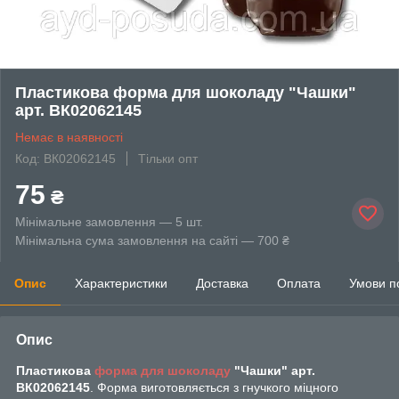
Пластикова форма для шоколаду "Чашки"
арт. ВК02062145
Немає в наявності
Код: ВК02062145
Тільки опт
75
₴
Мінімальне замовлення — 5 шт.
Мінімальна сума замовлення на сайті — 700 ₴
Опис
Характеристики
Доставка
Оплата
Умови п
Опис
Пластикова
форма для шоколаду
"Чашки" арт.
ВК02062145
. Форма виготовляється з гнучкого міцного