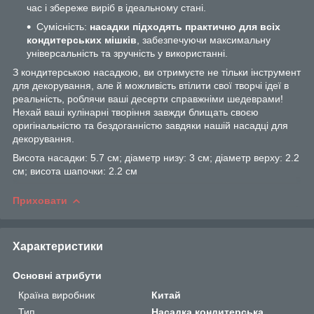
час і збереже виріб в ідеальному стані.
Сумісність:
насадки підходять практично для всіх
кондитерських мішків
, забезпечуючи максимальну
універсальність та зручність у використанні.
З кондитерською насадкою, ви отримуєте не тільки інструмент
для декорування, але й можливість втілити свої творчі ідеї в
реальність, роблячи ваші десерти справжніми шедеврами!
Нехай ваші кулінарні творіння завжди блищать своєю
оригінальністю та бездоганністю завдяки нашій насадці для
декорування.
Висота насадки: 5.7 см; діаметр низу: 3 см; діаметр верху: 2.2
см; висота шапочки: 2.2 см
Приховати
Характеристики
Основні атрибути
Країна виробник
Китай
Тип
Насадка кондитерська