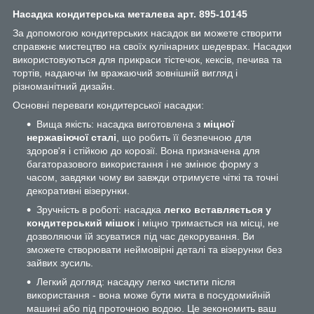
Насадка кондитерська металева арт. 895-10145
За допомогою кондитерських насадок ви можете створити
справжнє мистецтво на своїх кулінарних шедеврах. Насадки
використовуються для прикраси тістечок, кексів, печива та
тортів, надаючи їм вражаючий зовнішній вигляд і
різноманітний дизайн.
Основні переваги кондитерської насадки:
Вища якість: насадка виготовлена з
міцної
нержавіючої сталі
, що робить її безпечною для
здоров'я і стійкою до корозії. Вона призначена для
багаторазового використання і не змінює форму з
часом, завдяки чому ви завжди отримуєте чіткі та точні
декоративні візерунки.
Зручність в роботі: насадка
легко вставляється у
кондитерський мішок
і міцно тримається на місці, не
дозволяючи їй зсуватися під час декорування. Ви
зможете створювати неймовірні деталі та візерунки без
зайвих зусиль.
Легкий догляд: насадку легко чистити після
використання - вона може бути мита в посудомийній
машині або під проточною водою. Це зекономить ваш