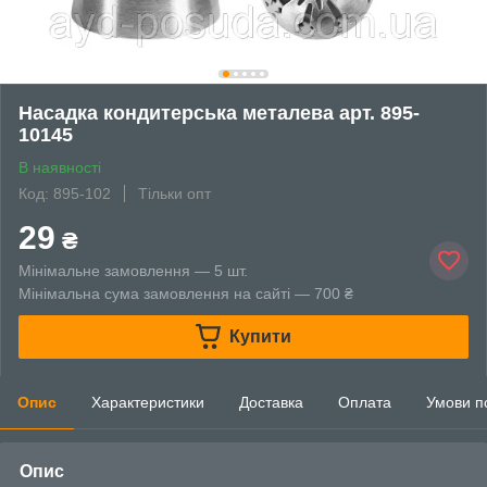
Насадка кондитерська металева арт. 895-
10145
В наявності
Код: 895-102
Тільки опт
29
₴
Мінімальне замовлення — 5 шт.
Мінімальна сума замовлення на сайті — 700 ₴
Купити
Опис
Характеристики
Доставка
Оплата
Умови п
Опис